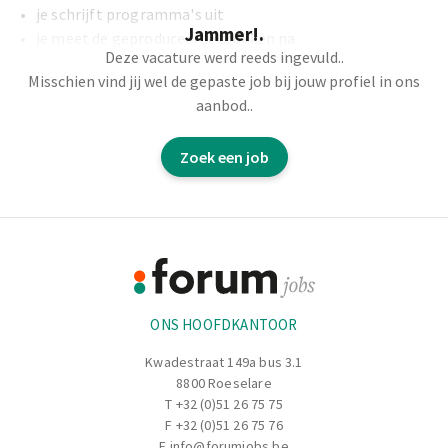
je schrijft programma's uit
Jammer!.
je meet de geproduceerde stukken na
Deze vacature werd reeds ingevuld..
Misschien vind jij wel de gepaste job bij jouw profiel in ons
Waar kom je terecht?
aanbod..
je gaat werken voor een sterk groeiende organisatie
Zoek een job
gespecialiseerd in machinebouw voor de tuinbouw
Hoe ziet je week eruit?
Footer
je werkt in dagdienst of in 2-ploegen (indien gewenst)
Informatie
.......................................................................................................................................
ONS HOOFDKANTOOR
Kwadestraat 149a bus 3.1
8800 Roeselare
T
+32 (0)51 26 75 75
F +32 (0)51 26 75 76
E
info@forumjobs.be