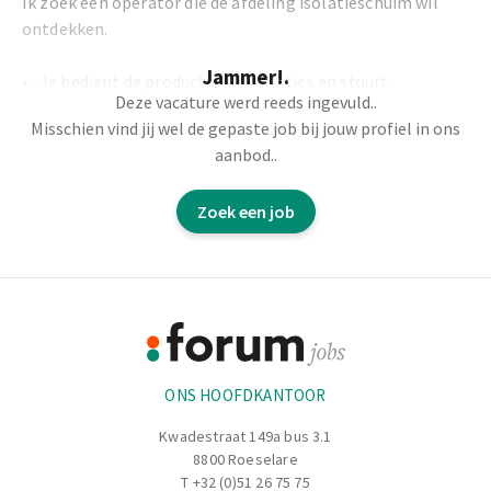
Ik zoek een operator die de afdeling isolatieschuim wil
ontdekken.
Jammer!.
Je bedient de productie-installaties en stuurt
Deze vacature werd reeds ingevuld..
procesmatig bij
Misschien vind jij wel de gepaste job bij jouw profiel in ons
Je bevoorraadt de lijn met haspels isolatie en rollen
aanbod..
buis van max. 20kg
Je houdt de lijn draaiende en anticipeert op problemen
Zoek een job
en storingen
Je doet tussendoor visuele controles zodat de kwaliteit
gewaarborgd blijft
Footer
Je volgt een zestal weken opleiding op de vloer
Informatie
.......................................................................................................................................
ONS HOOFDKANTOOR
Kwadestraat 149a bus 3.1
8800 Roeselare
T
+32 (0)51 26 75 75