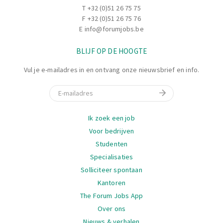
collega's waar nodig, zodat het team optimaal kan
T
+32 (0)51 26 75 75
presteren.
F +32 (0)51 26 75 76
Je staat je collega's bij en zorgt ervoor dat iedereen
E
info@forumjobs.be
goed op de hoogt is van de werking van de lijn en de
BLIJF OP DE HOOGTE
processen.
Vul je e-mailadres in en ontvang onze nieuwsbrief en info.
E-mail
Navigatie
Ik zoek een job
Voor bedrijven
Studenten
Specialisaties
Solliciteer spontaan
Kantoren
The Forum Jobs App
Over ons
Nieuws & verhalen