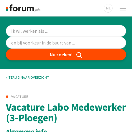
NL
Nu zoeken!
« TERUG NAAR OVERZICHT
VACATURE
Vacature Labo Medewerker
(3-Ploegen)
Algemene info