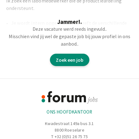
Ik zoek een labomedewerker die de productieafdeling
ondersteunt.
Jammer!.
Je wordt intern opgeleid wat betreft de verschillende
Deze vacature werd reeds ingevuld..
testen
Misschien vind jij wel de gepaste job bij jouw profiel in ons
aanbod..
= Meten van de wanddikte, visuele controle, druktesten,
trekbankproef,...
Zoek een job
Je noteert alle resultaten correct en rapporteert
afwijkingen
Footer
Je zorgt er dus voor dat de kwaliteit gewaarborgd blijft
Informatie
.......................................................................................................................................
ONS HOOFDKANTOOR
Kwadestraat 149a bus 3.1
8800 Roeselare
T
+32 (0)51 26 75 75