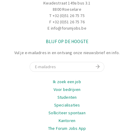
Kwadestraat 149a bus 3.1
locatie in het magazijn.
8800 Roeselare
T
+32 (0)51 26 75 75
F +32 (0)51 26 75 76
E
info@forumjobs.be
BLIJF OP DE HOOGTE
Vul je e-mailadres in en ontvang onze nieuwsbrief en info.
E-mail
Navigatie
Ik zoek een job
Voor bedrijven
Studenten
Specialisaties
Solliciteer spontaan
Kantoren
The Forum Jobs App