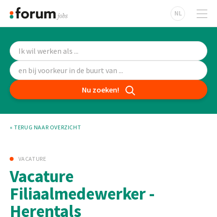
NL
Nu zoeken!
« TERUG NAAR OVERZICHT
VACATURE
Vacature
Filiaalmedewerker -
Herentals