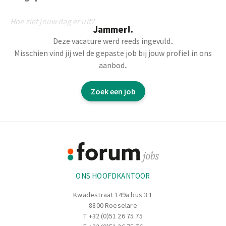
Hoe ziet jouw dag er uit?
Jammer!.
Deze vacature werd reeds ingevuld..
Instellen en bedienen van de zaag- of freesmachine.
Misschien vind jij wel de gepaste job bij jouw profiel in ons
Op maat zagen of frezen van aluminiumprofielen
aanbod..
volgens specificaties.
Kwaliteitscontroles uitvoeren om precisie te
Zoek een job
garanderen.
Werken in een lawaaierige omgeving met de nodige
veiligheidsmaatregelen.
Footer
Informatie
ONS HOOFDKANTOOR
Kwadestraat 149a bus 3.1
8800 Roeselare
T
+32 (0)51 26 75 75