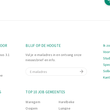
Nav
TOOR
BLIJF OP DE HOOGTE
Ik z
Voor
bus 3.1
Vul je e-mailadres in en ontvang onze
Stu
nieuwsbrief en info.
Spec
E-mail
Soll
be
Kant
Nav
S
TOP 10 JOB GEMEENTES
Waregem
Harelbeke
Ooigem
Luingne