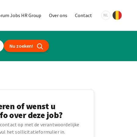
orum Jobs HR Group
Over ons
Contact
NL
Nu zoeken!
teren of wenst u
fo over deze job?
contact op met de verantwoordelijke
ul het sollicitatieformulier in.