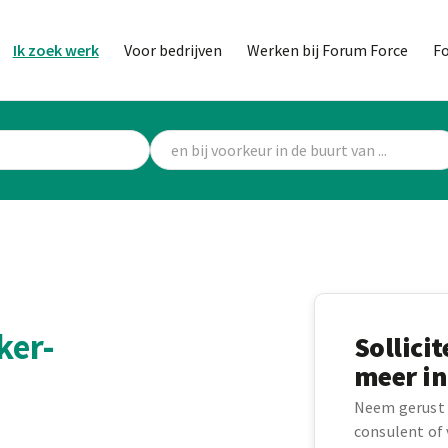
Ik zoek werk
Voor bedrijven
Werken bij Forum Force
F
ker-
Sollici
meer in
Neem gerust 
consulent of v