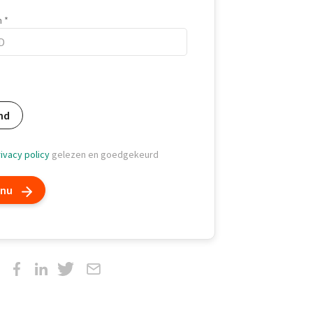
m
m
nd
ivacy policy
gelezen en goedgekeurd
 nu