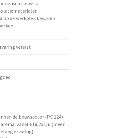
binnenschrijnwerk
solatiematerialen
id op de werkplek bewaren
werken
rvaring vereist
 goed
innen de bouwsector (PC 124)
barema, vanaf €18,231/u (meer
elang ervaring)