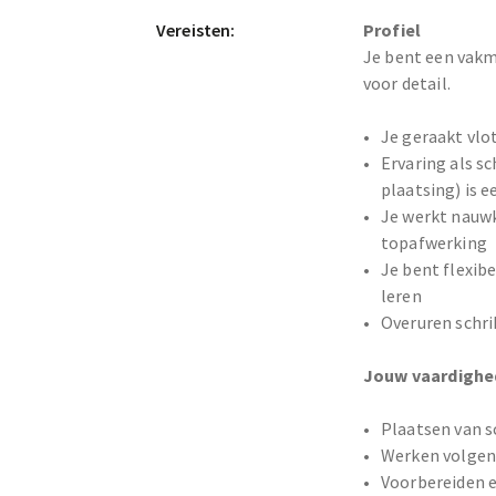
Vereisten:
Profiel
Je bent een vakm
voor detail.
Je geraakt vlot
Ervaring als sc
plaatsing) is e
Je werkt nauwk
topafwerking
Je bent flexib
leren
Overuren schri
Jouw vaardigh
Plaatsen van s
Werken volgens
Voorbereiden e