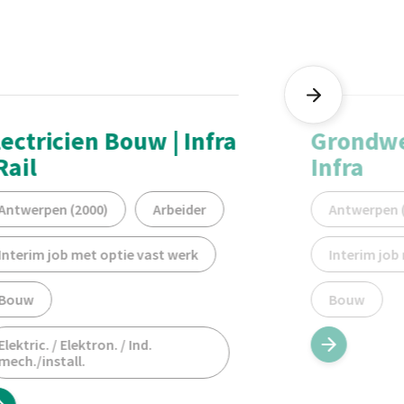
lectricien Bouw | Infra
Grondwe
Rail
Infra
Antwerpen (2000)
Arbeider
Antwerpen 
Interim job met optie vast werk
Interim job
Bouw
Bouw
Elektric. / Elektron. / Ind.
mech./install.