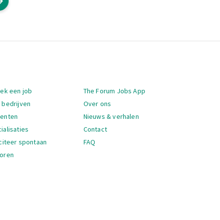
igatie
oek een job
The Forum Jobs App
 bedrijven
Over ons
denten
Nieuws & verhalen
ialisaties
Contact
iciteer spontaan
FAQ
oren
igatie