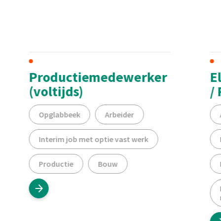
Productiemedewerker
E
(voltijds)
/ 
Opglabbeek
Arbeider
Interim job met optie vast werk
Productie
Bouw