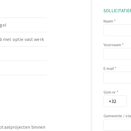
SOLLICITATI
Naam
gel
b met optie vast werk
Voornaam
E-mail
Gsm nr
Gemeente / st
 totaalprojecten binnen