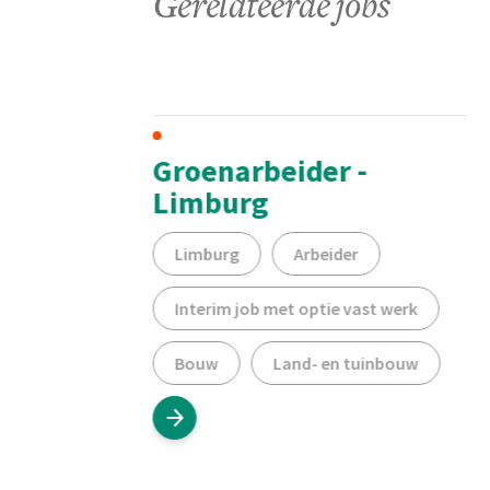
Gerelateerde jobs
Groenarbeider -
Limburg
der
Limburg
Arbeider
erk
Interim job met optie vast werk
Bouw
Land- en tuinbouw