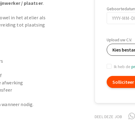
ijnwerker / plaatser
.
Geboortedatu
el in het atelier als
ereiding tot plaatsing
Geboortedatu
Upload uw C.V.
Kies besta
rs
Ik heb de
pr
f
Solliciteer
e afwerking
msfeer
n wanneer nodig.
DEEL DEZE JOB