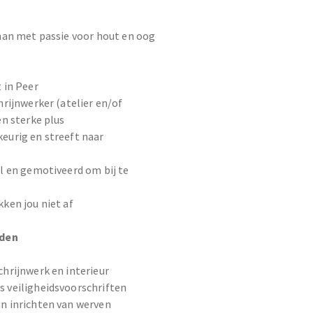
an met passie voor hout en oog
 in Peer
hrijnwerker (atelier en/of
en sterke plus
eurig en streeft naar
el en gemotiveerd om bij te
kken jou niet af
eden
chrijnwerk en interieur
 veiligheidsvoorschriften
n inrichten van werven