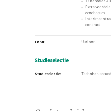
12 betaalde A
Extra voordel
ecocheques
Interimcontrac
contract
Loon:
Uurloon
Studieselectie
Studieselectie:
Technisch secund