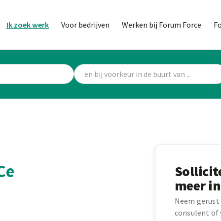
Ik zoek werk
Voor bedrijven
Werken bij Forum Force
F
Ce
Sollici
meer in
Neem gerust 
consulent of v