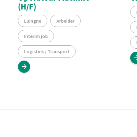
(H/F)
Luingne
Arbeider
Interim job
Logistiek / Transport