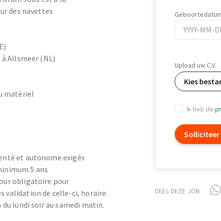
ur des navettes
Geboortedatu
E)
Geboortedatu
 à Allsmeer (NL)
Upload uw C.V.
Kies besta
u matériel
Ik heb de
pr
Solliciteer
menté et autonome exigés
minimum 5 ans
our obligatoire pour
DEEL DEZE JOB
 validation de celle-ci, horaire
h du lundi soir au samedi matin.