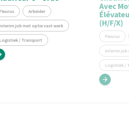
Avec Mof
Fleurus
Arbeider
Élévate
(H/F/X)
Interim job met optie vast werk
Fleurus
Logistiek / Transport
Interim job
Logistiek /