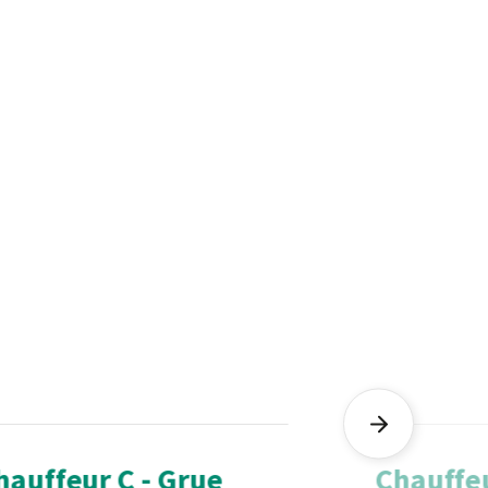
hauffeur C - Grue
Chauffe