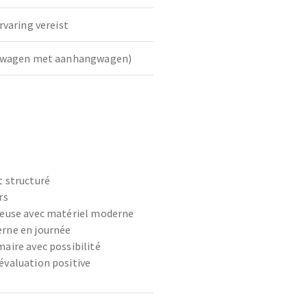
rvaring vereist
htwagen met aanhangwagen)
t structuré
rs
ieuse avec matériel moderne
rne en journée
maire avec possibilité
évaluation positive