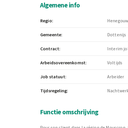
Algemene info
Regio:
Henegou
Gemeente:
Dottenijs
Contract:
Interim jo
Arbeidsovereenkomst:
Voltijds
Job statuut:
Arbeider
Tijdsregeling:
Nachtwer
Functie omschrijving
Pour son client dans la région de Mouscron,