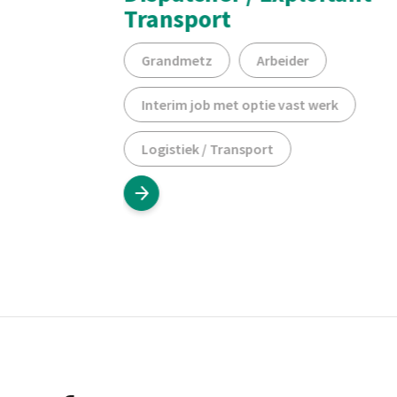
Transport
Grandmetz
Arbeider
erk
Interim job met optie vast werk
Logistiek / Transport
Footer
Informatie