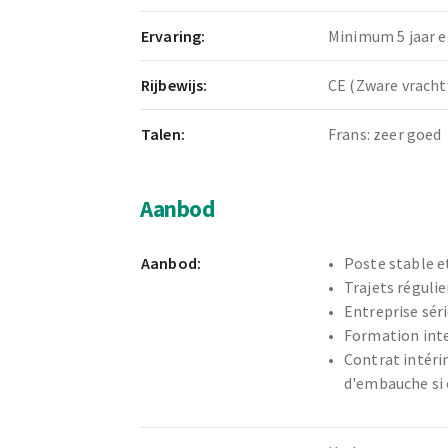
Ervaring:
Minimum 5 jaar e
Rijbewijs:
CE (Zware vrac
Talen:
Frans: zeer goed
Aanbod
Aanbod:
Poste stable e
Trajets régulie
Entreprise sér
Formation inte
Contrat intéri
d'embauche si 