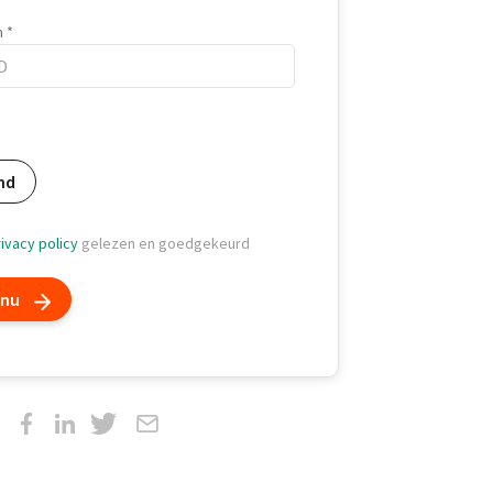
m
m
nd
ivacy policy
gelezen en goedgekeurd
 nu