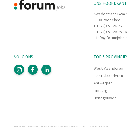
ONS HOOFDKAN
Kwadestraat 149a 
8800 Roeselare
T
+32 (0)51 26 75 75
F +32 (0)51 26 75 76
E
info@forumjobs.
VOLG ONS
TOP 5 PROVINCIE
West-Vlaanderen
Oost-Vlaanderen
Antwerpen
Limburg
Henegouwen
privacy
cookies
disclaimer
Forum Jobs © 2026
site by SKINN