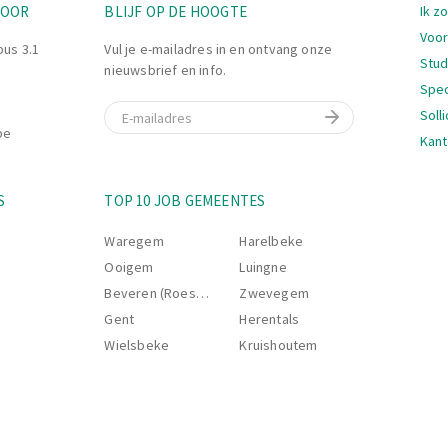
Nav
TOOR
BLIJF OP DE HOOGTE
Ik z
Voor
bus 3.1
Vul je e-mailadres in en ontvang onze
Stu
nieuwsbrief en info.
Spec
E-mail
Soll
be
Kant
Nav
S
TOP 10 JOB GEMEENTES
Waregem
Harelbeke
Ooigem
Luingne
Beveren (Roeselare)
Zwevegem
Gent
Herentals
Wielsbeke
Kruishoutem