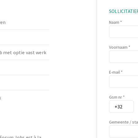
SOLLICITATI
wen
Naam
Voornaam
b met optie vast werk
E-mail
Gsm nr
k
Gemeente / st
 Forum Jobs est à la