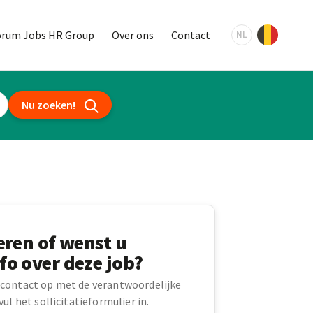
orum Jobs HR Group
Over ons
Contact
NL
Nu zoeken!
teren of wenst u
fo over deze job?
contact op met de verantwoordelijke
ul het sollicitatieformulier in.