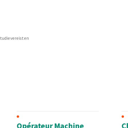
studievereisten
Opérateur Machine
C