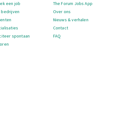
igatie
oek een job
The Forum Jobs App
 bedrijven
Over ons
denten
Nieuws & verhalen
ialisaties
Contact
iciteer spontaan
FAQ
oren
igatie