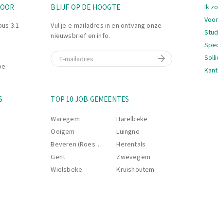
e) arbeidsmiddelen
Nav
TOOR
BLIJF OP DE HOOGTE
Ik z
en van data
Voor
ongevallen
bus 3.1
Vul je e-mailadres in en ontvang onze
Stu
nieuwsbrief en info.
erzekeringssysteem
Spec
t QHSE-platform
E-mail
Soll
be
Kant
Nav
S
TOP 10 JOB GEMEENTES
Waregem
Harelbeke
Ooigem
Luingne
Beveren (Roeselare)
Herentals
Gent
Zwevegem
Wielsbeke
Kruishoutem