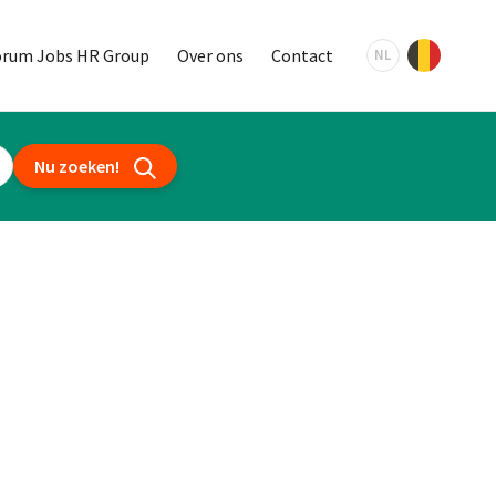
orum Jobs HR Group
Over ons
Contact
NL
Nu zoeken!