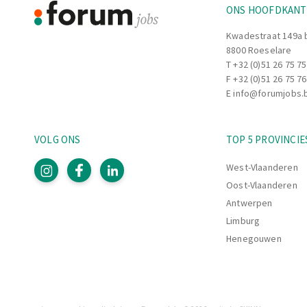
Indienststellingen uitvoeren van (mobiel
ONS HOOFDKAN
Snelheidsmetingen uitvoeren en analyser
Onderzoeken en rapporteren van (bijna) 
Kwadestraat 149a 
8800 Roeselare
Aangifte van arbeidsongevallen in het v
T
+32 (0)51 26 75 75
Meewerken aan de implementatie van he
F +32 (0)51 26 75 76
E
info@forumjobs.
VOLG ONS
TOP 5 PROVINCIE
West-Vlaanderen
Oost-Vlaanderen
Antwerpen
Limburg
Henegouwen