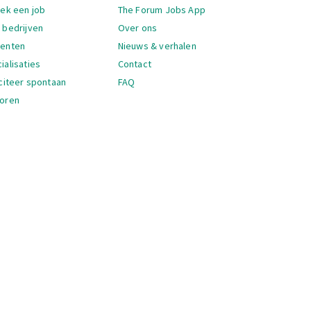
igatie
oek een job
The Forum Jobs App
 bedrijven
Over ons
denten
Nieuws & verhalen
ialisaties
Contact
iciteer spontaan
FAQ
oren
igatie