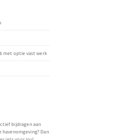
n
b met optie vast werk
actief bijdragen aan
he havenomgeving? Dan
er iets voor jou!