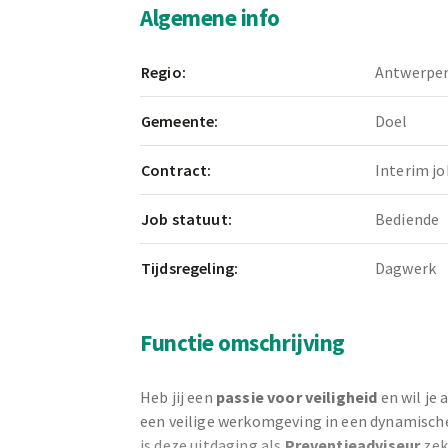
Algemene info
Regio:
Antwerpe
Gemeente:
Doel
Contract:
Interim jo
Job statuut:
Bediende
Tijdsregeling:
Dagwerk
Functie omschrijving
Heb jij een
passie voor veiligheid
en wil je 
een veilige werkomgeving in een dynamisc
is deze uitdaging als
Preventieadviseur
zek