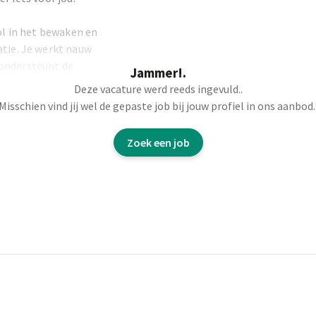
rol in het bewaken en
atie. Je werkt nauw
 ondersteunt de
Jammer!.
Deze vacature werd reeds ingevuld..
Misschien vind jij wel de gepaste job bij jouw profiel in ons aanbod.
Zoek een job
ses
an actiepunten
 5’s en nood- en
rbeidsmiddelen en
rugstesten
 met leidinggevenden
 A tot Z