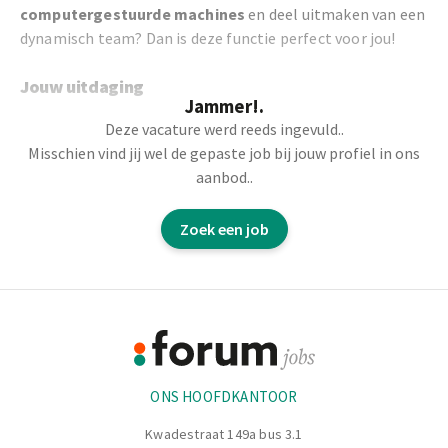
computergestuurde machines
en deel uitmaken van een
dynamisch team? Dan is deze functie perfect voor jou!
Jouw uitdaging
Jammer!.
Deze vacature werd reeds ingevuld..
Als
Operator
speel je een cruciale rol in het
Misschien vind jij wel de gepaste job bij jouw profiel in ons
productieproces en zorg je voor een
vlotte en efficiënte
aanbod..
werking
van onze machines. Je taken omvatten:
Zoek een job
Bedienen van computergestuurde
productiemachines
samen met je collega’s.
Instellen van parameters
en uitvoeren van
Footer
kwaliteitscontroles.
Coördineren van de planning
en zorgen voor een
Informatie
optimaal rendement.
Verpakken van producten
en bewaken van de orde en
ONS HOOFDKANTOOR
netheid.
Kwadestraat 149a bus 3.1