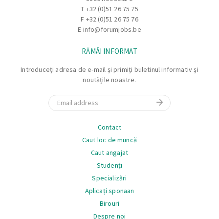
T
+32 (0)51 26 75 75
F +32 (0)51 26 75 76
E
info@forumjobs.be
RĂMÂI INFORMAT
Introduceți adresa de e-mail și primiți buletinul informativ și
noutățile noastre.
Email
Navigare
Contact
Caut loc de muncă
Caut angajat
Studenți
Specializări
Aplicați sponaan
Birouri
Despre noi