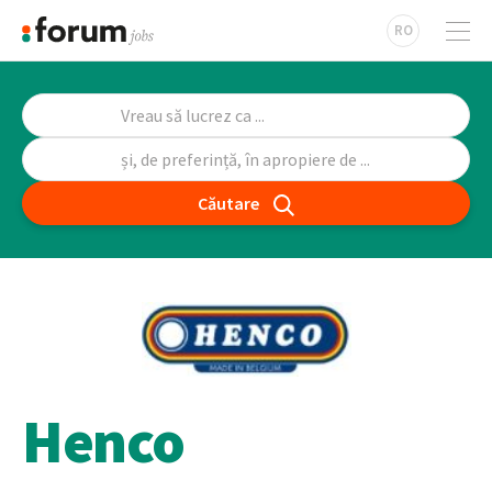
RO
Căutare
Henco