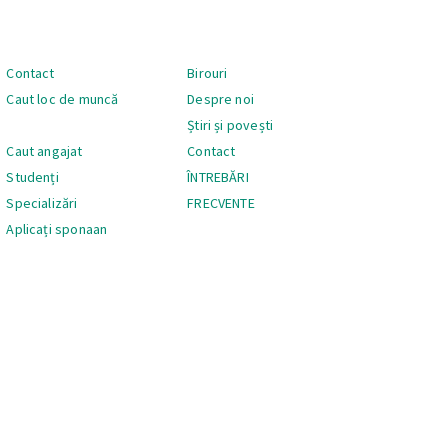
Navigare
Contact
Birouri
Caut loc de muncă
Despre noi
Știri și povești
Caut angajat
Contact
Studenți
ÎNTREBĂRI
Specializări
FRECVENTE
Aplicați sponaan
Navigare