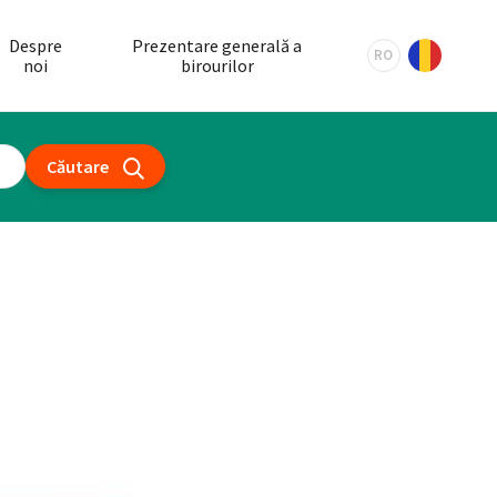
Despre
Prezentare generală a
RO
noi
birourilor
Căutare