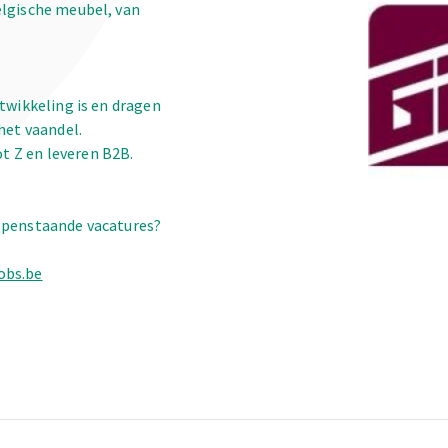
elgische meubel, van
ntwikkeling is en dragen
het vaandel.
 Z en leveren B2B.
 openstaande vacatures?
obs.be