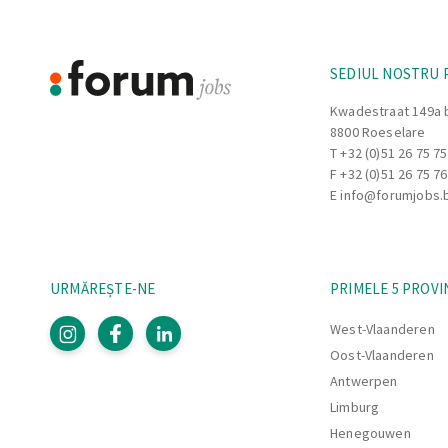
SEDIUL NOSTRU 
Kwadestraat 149a 
8800 Roeselare
T
+32 (0)51 26 75 75
F +32 (0)51 26 75 76
E
info@forumjobs.
URMĂREȘTE-NE
PRIMELE 5 PROVI
West-Vlaanderen
Oost-Vlaanderen
Antwerpen
Limburg
Henegouwen