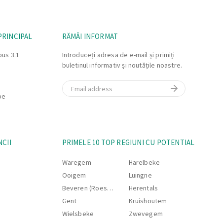
PRINCIPAL
RĂMÂI INFORMAT
bus 3.1
Introduceți adresa de e-mail și primiți
buletinul informativ și noutățile noastre.
Email
be
NCII
PRIMELE 10 TOP REGIUNI CU POTENTIAL
Waregem
Harelbeke
Ooigem
Luingne
Beveren (Roeselare)
Herentals
Gent
Kruishoutem
Wielsbeke
Zwevegem