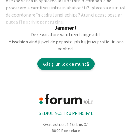
Ai experien?a în spalarea lazilor într-o companie de
procesare a carnii sau într-un abator ?i î?i place sa ai un rol
de coordonare în cadrul unei echipe? Atunci acest post ar
putea fi potrivit pentru tine.
Jammer!.
Deze vacature werd reeds ingevuld..
Responsabilita?ile tale
Misschien vind jij wel de gepaste job bij jouw profiel in ons
aanbod..
E?ti responsabil de cura?area corecta ?i igienica a
lazilor, conform normelor de siguran?a alimentara.
Găsiți un loc de muncă
Lucrezi îndeaproape cu colegii pentru a asigura un flux
de lucru eficient ?i fara probleme.
Supraveghezi calitatea ?i igiena procesului ?i intervii
Footer
atunci când este necesar.
Te ocupi de cura?area instala?iei, inclusiv în afara
Informație
programului standard, daca este necesar.
SEDIUL NOSTRU PRINCIPAL
Kwadestraat 149a bus 3.1
8800 Roeselare