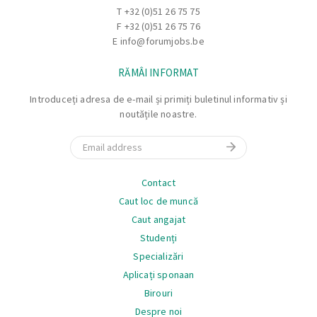
T
+32 (0)51 26 75 75
F +32 (0)51 26 75 76
E
info@forumjobs.be
RĂMÂI INFORMAT
Introduceți adresa de e-mail și primiți buletinul informativ și
noutățile noastre.
Email
Navigare
Contact
Caut loc de muncă
Caut angajat
Studenți
Specializări
Aplicați sponaan
Birouri
Despre noi