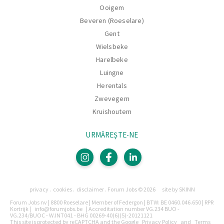
Ooigem
Beveren (Roeselare)
Gent
Wielsbeke
Harelbeke
Luingne
Herentals
Zwevegem
Kruishoutem
URMĂREȘTE-NE
Pagini
privacy
cookies
disclaimer
Forum Jobs © 2026
site by SKINN
Legal
Forum Jobs nv | 8800 Roeselare | Member of Federgon | BTW: BE 0460.046.650 | RPR
Kortrijk |
info@forumjobs.be
| Accreditation number VG.234 BUO -
VG.234/BUOC - W.INT041 - BHG 00269-40(6)(5)-20121121
This site is protected by reCAPTCHA and the Google
Privacy Policy
and
Terms