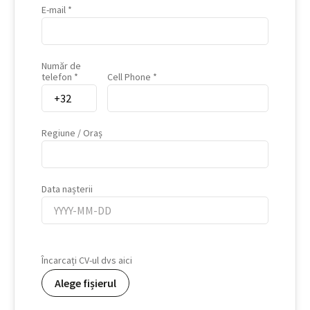
E-mail
Număr de
telefon
Cell Phone
Regiune / Oraș
Data nașterii
Data
nașterii
Încarcați CV-ul dvs aici
Alege fișierul