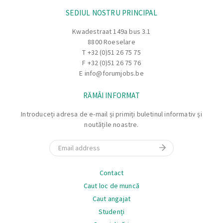
SEDIUL NOSTRU PRINCIPAL
Kwadestraat 149a bus 3.1
8800 Roeselare
T
+32 (0)51 26 75 75
F +32 (0)51 26 75 76
E
info@forumjobs.be
RĂMÂI INFORMAT
Introduceți adresa de e-mail și primiți buletinul informativ și
noutățile noastre.
Email
Navigare
Contact
Caut loc de muncă
Caut angajat
Studenți