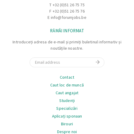
panourilor solare
T
+32 (0)51 26 75 75
Verificarea calitatii sigurantei si executiei corecte a
F +32 (0)51 26 75 76
E
info@forumjobs.be
lucrarilor
Mentinerea unui mediu de lucru curat si sigur
RĂMÂI INFORMAT
Introduceți adresa de e-mail și primiți buletinul informativ și
noutățile noastre.
Email
Navigare
Contact
Caut loc de muncă
Caut angajat
Studenți
Specializări
Aplicați sponaan
Birouri
Despre noi