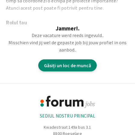
timp sa coordonezi o echipa pe proiecte importante?
Atunci acest post poate fi potrivit pentru tine.
Rolul tau
Jammer!.
Deze vacature werd reeds ingevuld..
Ca electrician sef de echipa vei fi responsabil de
Misschien vind jij wel de gepaste job bij jouw profiel in ons
coordonarea lucrarilor pe santier si de conducerea unei
aanbod..
echipe de electricieni. Vei urmari planificarea lucrarilor si
vei participa activ la realizarea instalatiilor electrice de
Găsiți un loc de muncă
calitate.
Responsabilitati
Footer
Coordonarea activitatilor pe santier
Informație
Conducerea si supravegherea unei echipe de electricieni
Impartirea sarcinilor si urmarirea progresului lucrarilor
SEDIUL NOSTRU PRINCIPAL
Instalarea sistemelor electrice cablurilor si corpurilor
de iluminat
Kwadestraat 149a bus 3.1
Conectarea tablourilor electrice retelelor de date si
8800 Roeselare