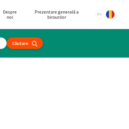
Despre
Prezentare generală a
RO
noi
birourilor
Căutare