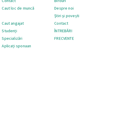
Contact
Birouri
Caut loc de muncă
Despre noi
Știri și povești
Caut angajat
Contact
Studenți
ÎNTREBĂRI
Specializări
FRECVENTE
Aplicați sponaan
Navigare