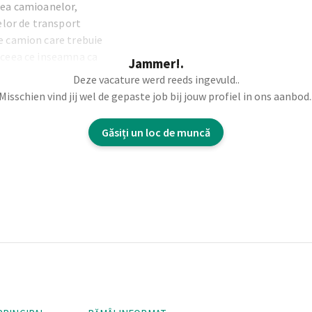
rea camioanelor,
lor de transport
re camion care trebuie
, ceea ce inseamna ca
Jammer!.
na zilnica.
Deze vacature werd reeds ingevuld..
Misschien vind jij wel de gepaste job bij jouw profiel in ons aanbod.
Găsiți un loc de muncă
m planului si
arcare, cum ar fi
 incarcare.
amioanelor pe teren.
e transport necesare
carcatura etc.) pentru
 si starea tehnica
 si de depozit pentru a