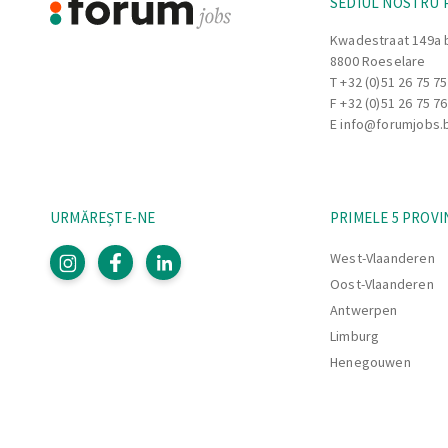
SEDIUL NOSTRU 
asigura un proces de incarcare eficient.
Identificarea eventualelor probleme in tim
Kwadestraat 149a 
8800 Roeselare
camioanele si raportarea acestora sefului 
T
+32 (0)51 26 75 75
Flexibilitatea de a aborda diferite tipuri de
F +32 (0)51 26 75 76
proiecte, fiecare camion fiind un proiect u
E
info@forumjobs.
URMĂREȘTE-NE
PRIMELE 5 PROVI
West-Vlaanderen
Oost-Vlaanderen
Antwerpen
Limburg
Henegouwen