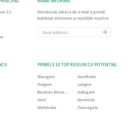
PRINCIPAL
RĂMÂI INFORMAT
pul incarcarii sau cu
bus 3.1
Introduceți adresa de e-mail și primiți
buletinul informativ și noutățile noastre.
direct.
 incarcaturi si
Email
nic.
be
NCII
PRIMELE 10 TOP REGIUNI CU POTENTIAL
Waregem
Harelbeke
Ooigem
Luingne
Beveren (Roeselare)
Gullegem
Gent
Herentals
Wielsbeke
Zwevegem