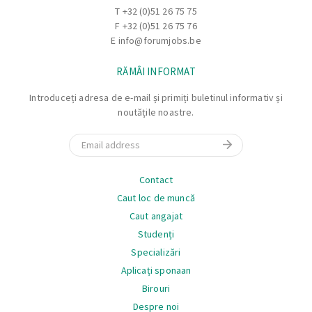
T
+32 (0)51 26 75 75
F +32 (0)51 26 75 76
E
info@forumjobs.be
RĂMÂI INFORMAT
Introduceți adresa de e-mail și primiți buletinul informativ și
noutățile noastre.
Email
Navigare
Contact
Caut loc de muncă
Caut angajat
Studenți
Specializări
Aplicați sponaan
Birouri
Despre noi