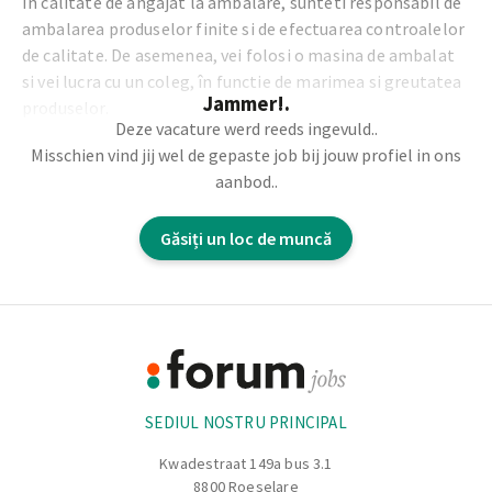
În calitate de angajat la ambalare, sunteti responsabil de
ambalarea produselor finite si de efectuarea controalelor
de calitate. De asemenea, vei folosi o masina de ambalat
si vei lucra cu un coleg, în functie de marimea si greutatea
Jammer!.
produselor.
Deze vacature werd reeds ingevuld..
Misschien vind jij wel de gepaste job bij jouw profiel in ons
Atributii:
aanbod..
Găsiți un loc de muncă
Ambalarea produselor finite
Efectuarea controalelor de calitate
Utilizarea masinii de ambalat
Footer
Colaborarea cu un coleg, în functie de marimea si
greutatea produselor.
Informație
SEDIUL NOSTRU PRINCIPAL
Kwadestraat 149a bus 3.1
8800 Roeselare