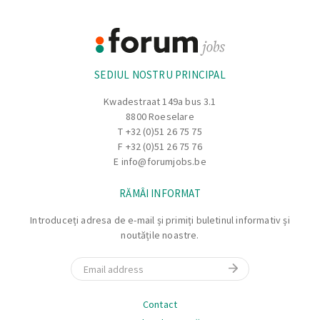
Footer
Informație
SEDIUL NOSTRU PRINCIPAL
Kwadestraat 149a bus 3.1
8800 Roeselare
T
+32 (0)51 26 75 75
F +32 (0)51 26 75 76
E
info@forumjobs.be
RĂMÂI INFORMAT
Introduceți adresa de e-mail și primiți buletinul informativ și
noutățile noastre.
Email
Navigare
Contact