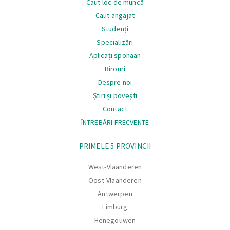
Caut loc de muncă
Caut angajat
Studenți
Specializări
Aplicați sponaan
Birouri
Despre noi
Știri și povești
Contact
ÎNTREBĂRI FRECVENTE
Navigare
PRIMELE 5 PROVINCII
West-Vlaanderen
Oost-Vlaanderen
Antwerpen
Limburg
Henegouwen