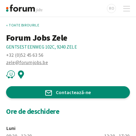
RO
« TOATE BIROURILE
Forum Jobs Zele
GENTSESTEENWEG 102C, 9240 ZELE
+32 (0)52 45 63 56
zele@forumjobs.be
Contactează-ne
Ore de deschidere
Luni
08:30 - 12:30
13:30 - 17:30