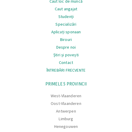
Caut loc de muncă
Caut angajat
Studenți
Specializări
Aplicați sponaan
Birouri
Despre noi
Știri și povești
Contact
ÎNTREBĂRI FRECVENTE
Navigare
PRIMELE 5 PROVINCII
West-Vlaanderen
Oost-Vlaanderen
Antwerpen
Limburg
Henegouwen