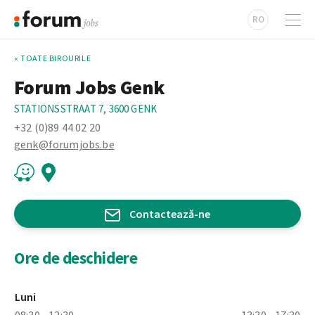
RO
« TOATE BIROURILE
Forum Jobs Genk
STATIONSSTRAAT 7, 3600 GENK
+32 (0)89 44 02 20
genk@forumjobs.be
Contactează-ne
Ore de deschidere
Luni
08:30 - 12:30
13:30 - 17:30