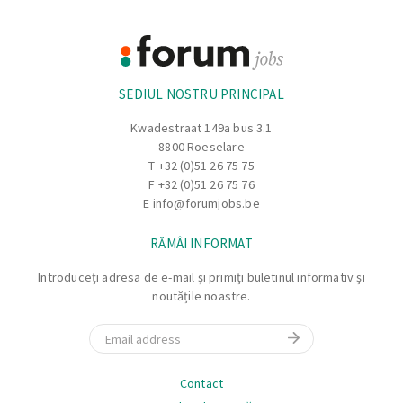
Footer
Informație
SEDIUL NOSTRU PRINCIPAL
Kwadestraat 149a bus 3.1
8800 Roeselare
T
+32 (0)51 26 75 75
F +32 (0)51 26 75 76
E
info@forumjobs.be
RĂMÂI INFORMAT
Introduceți adresa de e-mail și primiți buletinul informativ și
noutățile noastre.
Email
Navigare
Contact