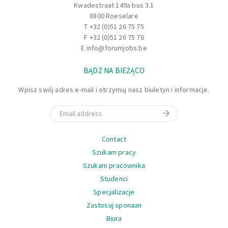
Kwadestraat 149a bus 3.1
8800 Roeselare
Po okresie wdrozenia:
T
+32 (0)51 26 75 75
F +32 (0)51 26 75 76
Bedziesz pomagac przy realizacji projektów glównie
E
info@forumjobs.be
elektrycznych.
BĄDŹ NA BIEŻĄCO
Bedziesz w stanie niemal samodzielnie rozwiazywac i
zapobiegac awariom podczas produkcji.
Wpisz swój adres e-mail i otrzymuj nasz biuletyn i informacje.
Oczekujemy wkladu w optymalizacje procesu
produkcyjnego.
Email
Jakimi cechami sie wyrózniasz?
Nawigacja
Contact
Szukam pracy
Szukam pracownika
Studenci
Specjalizacje
Zastosuj sponaan
Biura