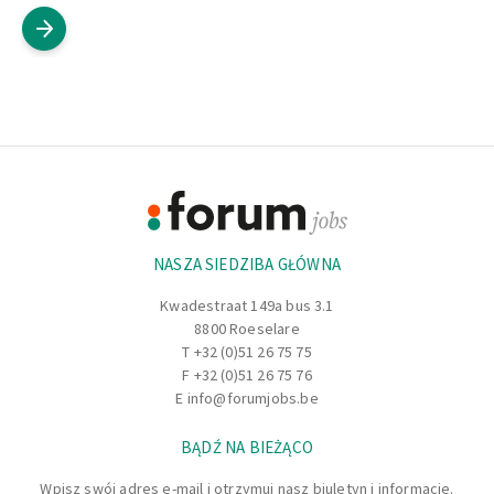
Footer
Informacje
NASZA SIEDZIBA GŁÓWNA
Kwadestraat 149a bus 3.1
8800 Roeselare
T
+32 (0)51 26 75 75
F +32 (0)51 26 75 76
E
info@forumjobs.be
BĄDŹ NA BIEŻĄCO
Wpisz swój adres e-mail i otrzymuj nasz biuletyn i informacje.