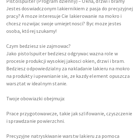
Pistolspuiter (Program dzienny) – Okna, drzwi i bramy
Jestes doswiadczonym lakiernikiem z pasja do precyzyjnej
pracy? A moze interesuje Cie lakierowanie na mokro i
chcesz rozwijac swoje umiejetnosci? Byc moze jestes
osoba, której szukamy!
Czym bedziesz sie zajmowac?
Jako pistolspuiter bedziesz odgrywac wazna role w
procesie produkcji wysokiej jakosci okien, drzwi i bram.
Bedziesz odpowiedzialny za nakladanie lakieru na mokro
na produkty i upewnianie sie, ze kazdy element opuszcza
warsztat w idealnym stanie.
Twoje obowiazki obejmuja:
Prace przygotowawcze, takie jak szlifowanie, czyszczenie
i sprawdzanie powierzchni.
Precyzyjne natryskiwanie warstw lakieru za pomoca