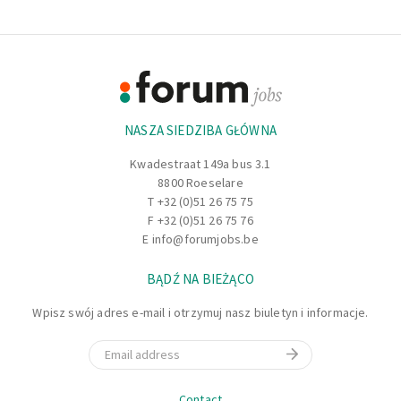
Footer
Informacje
NASZA SIEDZIBA GŁÓWNA
Kwadestraat 149a bus 3.1
8800 Roeselare
T
+32 (0)51 26 75 75
F +32 (0)51 26 75 76
E
info@forumjobs.be
BĄDŹ NA BIEŻĄCO
Wpisz swój adres e-mail i otrzymuj nasz biuletyn i informacje.
Email
Nawigacja
Contact