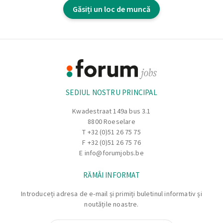
responsabil de sortarea diferitelor materiale si de
Găsiți un loc de muncă
procesarea corecta a acestora.
Footer
Informație
SEDIUL NOSTRU PRINCIPAL
Kwadestraat 149a bus 3.1
8800 Roeselare
T
+32 (0)51 26 75 75
F +32 (0)51 26 75 76
E
info@forumjobs.be
RĂMÂI INFORMAT
Introduceți adresa de e-mail și primiți buletinul informativ și
noutățile noastre.