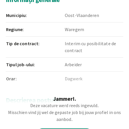
Municipiu:
Oost-Vlaanderen
Regiune:
Waregem
Tip de contract:
Interim cu posibilitate de
contract
Tipul job-ului:
Arbeider
Orar:
Dagwerk
Jammer!.
Descrierea postului
Deze vacature werd reeds ingevuld..
Misschien vind jij wel de gepaste job bij jouw profiel in ons
Cautam un angajat pentru sortare motivat care sa se
aanbod..
alature echipei noastre. În aceasta pozitie, veti fi