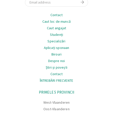
Email
Navigare
Contact
Caut loc de muncă
Caut angajat
Studenți
Specializări
Aplicați sponaan
Birouri
Despre noi
Știri și povești
Contact
ÎNTREBĂRI FRECVENTE
Navigare
PRIMELE 5 PROVINCII
West-Vlaanderen
Oost-Vlaanderen