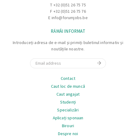
T
+32 (0)51 26 75 75
F +32 (0)51 26 75 76
E
info@forumjobs.be
RĂMÂI INFORMAT
Introduceți adresa de e-mail și primiți buletinul informativ și
noutățile noastre.
Email
Navigare
Contact
Caut loc de muncă
Caut angajat
Studenți
Specializări
Aplicați sponaan
Birouri
Despre noi