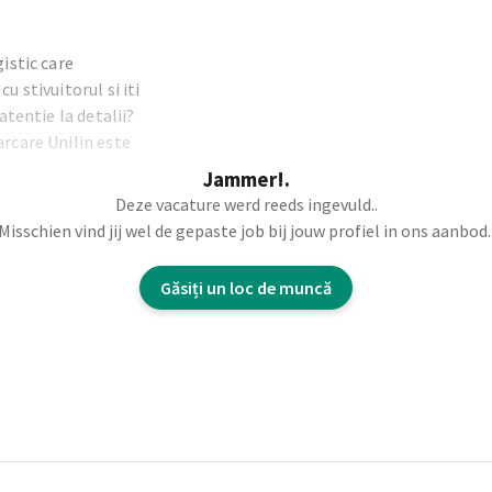
gistic care
u stivuitorul si iti
atentie la detalii?
arcare Unilin este
Jammer!.
Deze vacature werd reeds ingevuld..
Misschien vind jij wel de gepaste job bij jouw profiel in ons aanbod.
cient si continuu. Vei fi
teriilor prime din
Găsiți un loc de muncă
cestora in depozit.
e si orientare spatiala
e in sistemul
a in depozit si ajuti