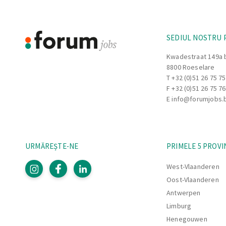
SEDIUL NOSTRU 
Kwadestraat 149a 
8800 Roeselare
T
+32 (0)51 26 75 75
F +32 (0)51 26 75 76
E
info@forumjobs.
URMĂREȘTE-NE
PRIMELE 5 PROVI
West-Vlaanderen
Oost-Vlaanderen
Antwerpen
Limburg
Henegouwen