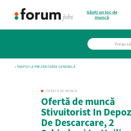
Găsiți un loc de
muncă
« ÎNAPOI LA PREZENTAREA GENERALĂ
OFERTĂ DE MUNCĂ
Ofertă de muncă
Stivuitorist In Depoz
De Descarcare, 2