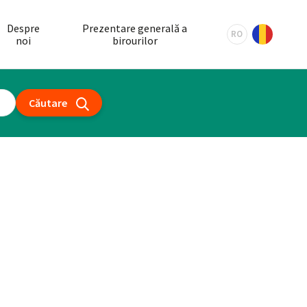
Despre
Prezentare generală a
RO
noi
birourilor
Căutare