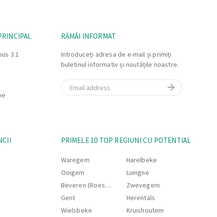
PRINCIPAL
RĂMÂI INFORMAT
bus 3.1
Introduceți adresa de e-mail și primiți
buletinul informativ și noutățile noastre.
Email
be
NCII
PRIMELE 10 TOP REGIUNI CU POTENTIAL
Waregem
Harelbeke
Ooigem
Luingne
Beveren (Roeselare)
Zwevegem
Gent
Herentals
Wielsbeke
Kruishoutem