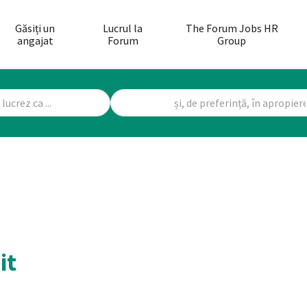
Găsiți un
Lucrul la
The Forum Jobs HR
angajat
Forum
Group
it