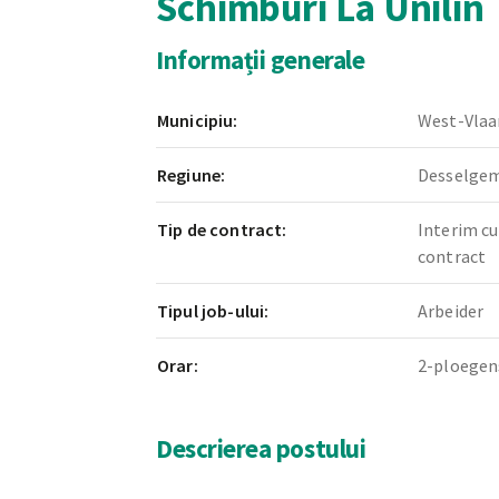
Schimburi La Unilin
Informații generale
Municipiu:
West-Vlaa
Regiune:
Desselge
Tip de contract:
Interim cu
contract
Tipul job-ului:
Arbeider
Orar:
2-ploegen
Descrierea postului