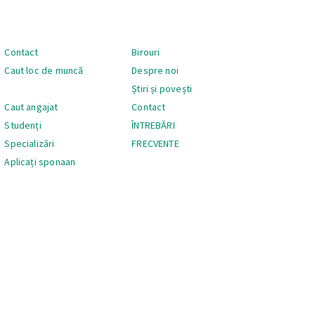
Navigare
Contact
Birouri
Caut loc de muncă
Despre noi
Știri și povești
Caut angajat
Contact
Studenți
ÎNTREBĂRI
Specializări
FRECVENTE
Aplicați sponaan
Navigare