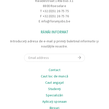
Kwadestraat 149a bus 3.1
8800 Roeselare
T
+32 (0)51 26 75 75
F +32 (0)51 26 75 76
E
info@forumjobs.be
RĂMÂI INFORMAT
Introduceți adresa de e-mail și primiți buletinul informativ și
noutățile noastre.
Email
Navigare
Contact
Caut loc de muncă
Caut angajat
Studenți
Specializări
Aplicați sponaan
Birouri