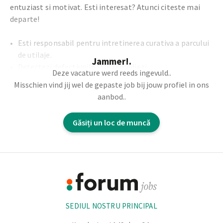
entuziast si motivat. Esti interesat? Atunci citeste mai
departe!
Esti responsabil pentru intretinerea curativa a parcului
de utilaje.
Jammer!.
Detectezi defectiunile si le remediezi.
Deze vacature werd reeds ingevuld..
Stabilesti diagnostice si analizezi defectiunile (in
Misschien vind jij wel de gepaste job bij jouw profiel in ons
principal electrice, dar si mecanice).
aanbod..
Contribui cu idei pentru imbunatatiri tehnice si ajuti la
implementarea acestora.
Găsiți un loc de muncă
Colaborezi indeaproape cu operatorii de pe teren.
Footer
Informație
SEDIUL NOSTRU PRINCIPAL