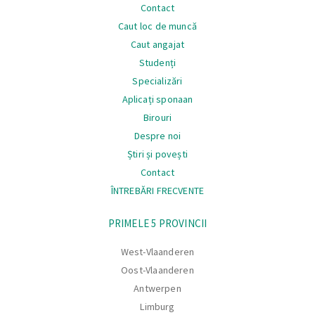
Navigare
Contact
Caut loc de muncă
Caut angajat
Studenți
Specializări
Aplicați sponaan
Birouri
Despre noi
Știri și povești
Contact
ÎNTREBĂRI FRECVENTE
Navigare
PRIMELE 5 PROVINCII
West-Vlaanderen
Oost-Vlaanderen
Antwerpen
Limburg