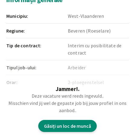
Municipiu:
West-Vlaanderen
Regiune:
Beveren (Roeselare)
Tip de contract:
Interim cu posibilitate de
contract
Tipul job-ului:
Arbeider
Orar:
2-ploegenstelsel
Jammer!.
Deze vacature werd reeds ingevuld..
Misschien vind jij wel de gepaste job bij jouw profiel in ons
Descrierea postului
aanbod..
Pentru o companie din Roeselare, activa în sectorul
Găsiți un loc de muncă
metalurgic, cautam un frezor CNC.