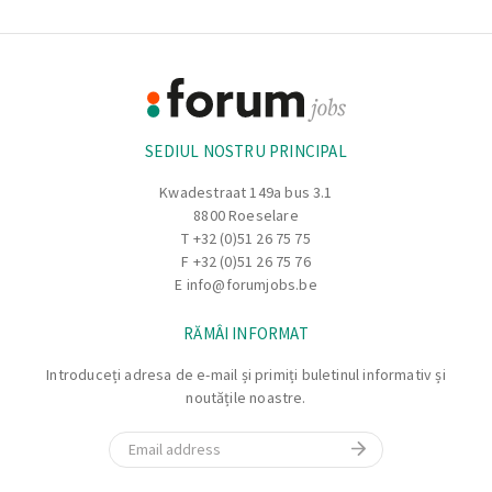
Footer
Informație
SEDIUL NOSTRU PRINCIPAL
Kwadestraat 149a bus 3.1
8800 Roeselare
T
+32 (0)51 26 75 75
F +32 (0)51 26 75 76
E
info@forumjobs.be
RĂMÂI INFORMAT
Introduceți adresa de e-mail și primiți buletinul informativ și
noutățile noastre.
Email