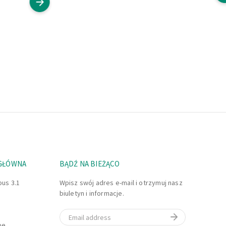
 GŁÓWNA
BĄDŹ NA BIEŻĄCO
bus 3.1
Wpisz swój adres e-mail i otrzymuj nasz
biuletyn i informacje.
Email
be