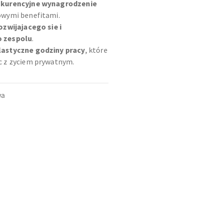
kurencyjne wynagrodzenie
owymi benefitami.
ozwijajacego sie i
 zespolu
.
lastyczne godziny pracy
, które
c z zyciem prywatnym.
wa