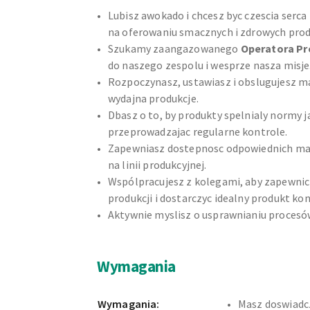
Lubisz awokado i chcesz byc czescia serca 
na oferowaniu smacznych i zdrowych pro
Szukamy zaangazowanego
Operatora Pr
do naszego zespolu i wesprze nasza misje
Rozpoczynasz, ustawiasz i obslugujesz m
wydajna produkcje.
Dbasz o to, by produkty spelnialy normy j
przeprowadzajac regularne kontrole.
Zapewniasz dostepnosc odpowiednich ma
na linii produkcyjnej.
Wspólpracujesz z kolegami, aby zapewnic
produkcji i dostarczyc idealny produkt ko
Aktywnie myslisz o usprawnianiu procesów
Wymagania
Wymagania:
Masz doswiadc