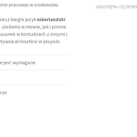
wnie pracowac w srodowisku
UDOSTĘPNIJ TĘ OFER
iesz biegle jezyk
niderlandzki
 zarówno w mowie, jak i pismie.
zacunek w kontaktach z innymi i
ytywna atmosfere w zespole.
ie jest wymagane
brze