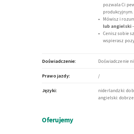
pozwala Ci pe
produkcyjnym.
Mówisz i rozum
lub angielski
–
Cenisz sobie s
wspierasz poz
Doświadczenie:
Doświadczenie n
Prawo jazdy:
/
Języki:
niderlandzki: do
angielski: dobrze
Oferujemy