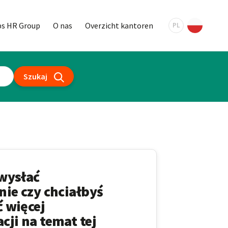
bs HR Group
O nas
Overzicht kantoren
PL
Szukaj
wysłać
nie czy chciałbyś
 więcej
cji na temat tej