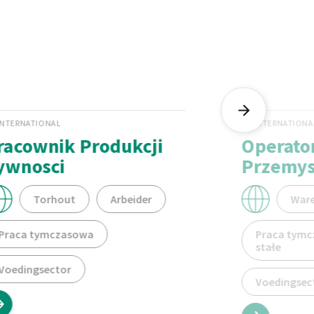
INTERNATIONAL
INTERNATIONA
racownik Produkcji
Operato
ywnosci
Przemys
Torhout
Arbeider
War
Praca tymczasowa
Praca tymc
stałe
Voedingsector
Voedingsec