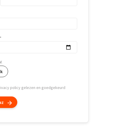
V.
ik
rivacy policy gelezen en goedgekeurd
az