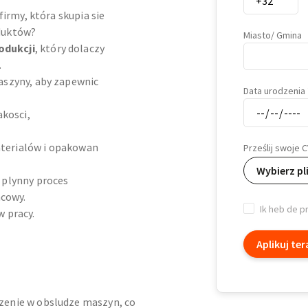
firmy, która skupia sie
duktów?
Miasto/ Gmina
odukcji
, który dolaczy
.
aszyny, aby zapewnic
Data urodzenia
akosci,
terialów i opakowan
Prześlij swoje C
Wybierz pl
 plynny proces
ncowy.
Ik heb de p
 pracy.
Aplikuj ter
zenie w obsludze maszyn, co