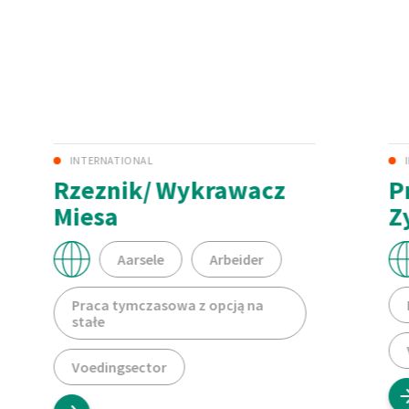
INTERNATIONAL
Rzeznik/ Wykrawacz
P
Miesa
Z
Aarsele
Arbeider
Praca tymczasowa z opcją na
stałe
Voedingsector