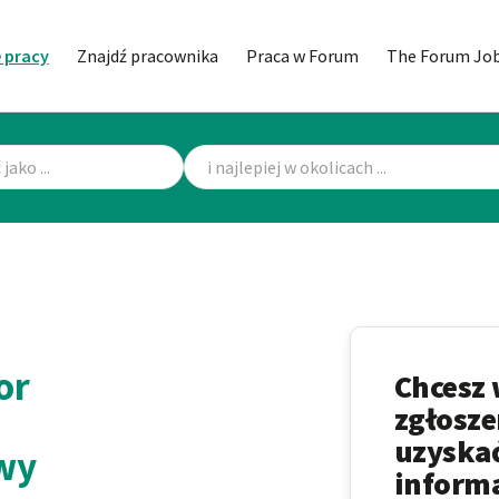
 pracy
Znajdź pracownika
Praca w Forum
The Forum Jo
or
Chcesz 
zgłosze
uzyskać
wy
informa