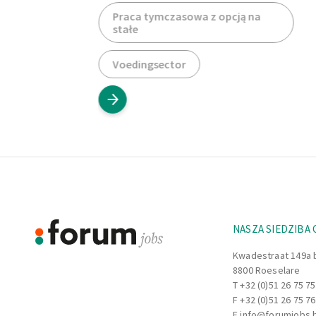
Praca tymczasowa z opcją na
stałe
Voedingsector
Footer
Informacje
NASZA SIEDZIBA
Kwadestraat 149a 
8800 Roeselare
T
+32 (0)51 26 75 75
F +32 (0)51 26 75 76
E
info@forumjobs.