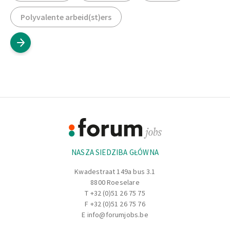
Polyvalente arbeid(st)ers
Footer
Informacje
NASZA SIEDZIBA GŁÓWNA
Kwadestraat 149a bus 3.1
8800 Roeselare
T
+32 (0)51 26 75 75
F +32 (0)51 26 75 76
E
info@forumjobs.be