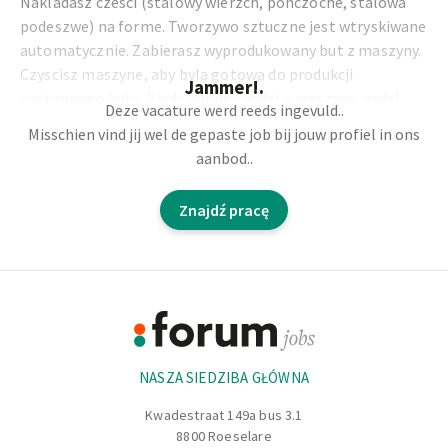
Nakladasz czesci (stalowy wierzch, ponczoche, stalowa
podeszwe) na forme. Tworzywo sztuczne jest wtryskiwane
automatycznie. Zabierasz wyprodukowany but z maszyny.
Czyscisz maszyne, aby byla gotowa do produkcji
Jammer!.
nastepnego buta. Kiedy but wychodzi z maszyny, nadal
Deze vacature werd reeds ingevuld..
zawiera pozostalosci.
Misschien vind jij wel de gepaste job bij jouw profiel in ons
Po specjalnym przeszkoleniu mozna pracowac na 2 innych
aanbod..
maszynach do przycinania duzych pozostalosci: usuwanie
drobnych pozostalosci na szwie.
Znajdź pracę
2 zmiany lub stala noc
Footer
Informacje
NASZA SIEDZIBA GŁÓWNA
Kwadestraat 149a bus 3.1
8800 Roeselare