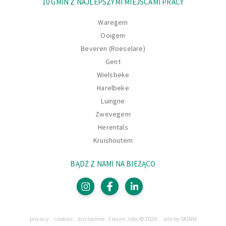
10 GMIN Z NAJLEPSZYMI MIEJSCAMI PRACY
Waregem
Ooigem
Beveren (Roeselare)
Gent
Wielsbeke
Harelbeke
Luingne
Zwevegem
Herentals
Kruishoutem
BĄDŹ Z NAMI NA BIEŻĄCO
Strony
privacy
cookies
disclaimer
Forum Jobs © 2026
site by SKINN
Prawnie