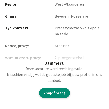
Region:
West-Vlaanderen
Gmina:
Beveren (Roeselare)
Typ kontraktu:
Praca tymczasowa z opcją
na stałe
Rodzaj pracy:
Arbeider
Wymiar czasu pracy:
2-ploegenstelsel
Jammer!.
Deze vacature werd reeds ingevuld..
Misschien vind jij wel de gepaste job bij jouw profiel in ons
Opis stanowiska pracy
aanbod..
Dla firmy w Roeselare, dzialajacej w sektorze
Znajdź pracę
metalurgicznym, poszukujemy frezora CNC.