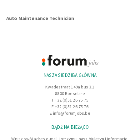
Auto Maintenance Technician
Footer
Informacje
NASZA SIEDZIBA GŁÓWNA
Kwadestraat 149a bus 3.1
8800 Roeselare
T
+32 (0)51 26 75 75
F +32 (0)51 26 75 76
E
info@forumjobs.be
BĄDŹ NA BIEŻĄCO
Wpisz swój adres e-mail i otrzymuj nasz biuletyn i informacje.