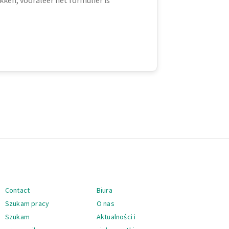
kken, vooraleer het formulier is
Nawigacja
Contact
Biura
Szukam pracy
O nas
Szukam
Aktualności i