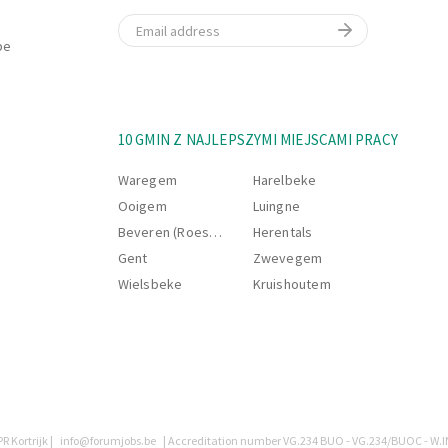
Email
be
10 GMIN Z NAJLEPSZYMI MIEJSCAMI PRACY
Waregem
Harelbeke
Ooigem
Luingne
Beveren (Roeselare)
Herentals
Gent
Zwevegem
Wielsbeke
Kruishoutem
R Kortrijk |
info@forumjobs.be
| Accreditation number VG.234 BUO - VG.234/BUOC - W.I