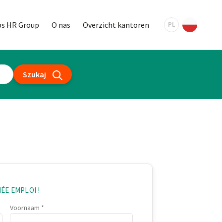
bs HR Group
O nas
Overzicht kantoren
PL
Szukaj
ÉE EMPLOI !
Voornaam