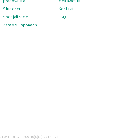
pracownika
ciekawostki
Studenci
Kontakt
Specjalizacje
FAQ
Zastosuj sponaan
Nawigacja
NT041 - BHG 00269-40(6)(5)-20121121