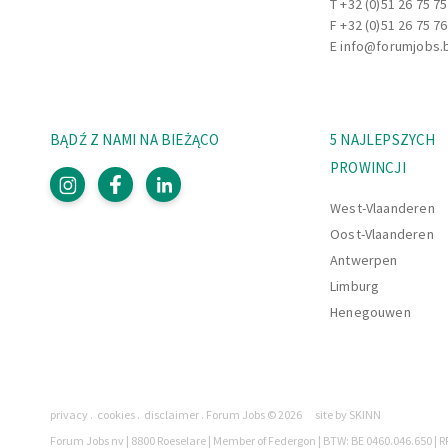
T
+32 (0)51 26 75 75
F +32 (0)51 26 75 76
E
info@forumjobs.
BĄDŹ Z NAMI NA BIEŻĄCO
5 NAJLEPSZYCH
PROWINCJI
West-Vlaanderen
Oost-Vlaanderen
Antwerpen
Limburg
Henegouwen
Strony
privacy
cookies
disclaimer
Forum Jobs © 2026
site by SKINN
Prawnie
Forum Jobs nv | 8800 Roeselare | Member of Federgon | BTW: BE 0460.046.650 | RP