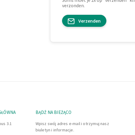
Soms moet je 2x op "verzenden" kli
verzonden.
Verzenden
 GŁÓWNA
BĄDŹ NA BIEŻĄCO
bus 3.1
Wpisz swój adres e-mail i otrzymuj nasz
biuletyn i informacje.