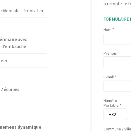
à remplir le 
cidentale - frontalier
FORMULAIRE 
e
Nom
térimaire avec
té d'embauche
Prénom
lein
E-mail
 2 équipes
Numéro
Portable
onnement dynamique
Commune / Vill