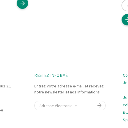
La
RESTEZ INFORMÉ
Co
na
Je
bus 3.1
Entrez votre adresse e-mail et recevez
notre newsletter et nos informations.
Je
E-mail
co
be
Et
Sp