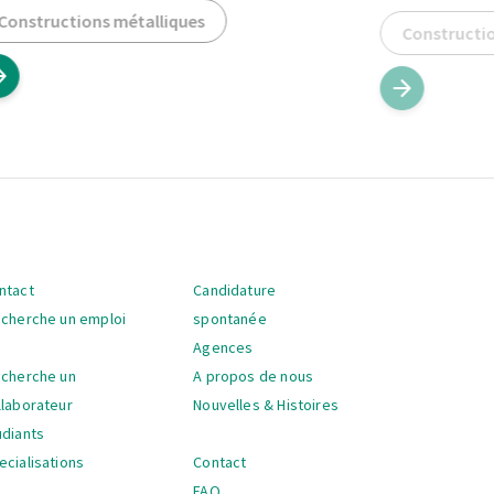
Constructions métalliques
Constructio
ntact
Candidature
vigation
 cherche un emploi
spontanée
Agences
 cherche un
A propos de nous
llaborateur
Nouvelles & Histoires
udiants
ecialisations
Contact
FAQ