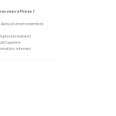
ous vous offrons ?
z dans un environnement
'emploi permanent
attrayante
rmation internes