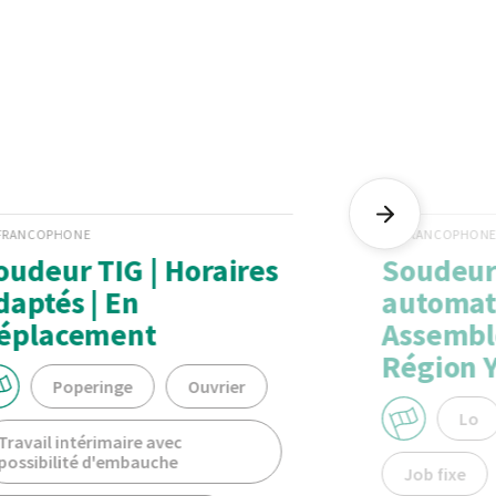
FRANCOPHONE
FRANCOPHON
oudeur TIG | Horaires
Soudeur
daptés | En
automat
éplacement
Assemble
Région 
Poperinge
Ouvrier
Lo
Travail intérimaire avec
possibilité d'embauche
Job fixe