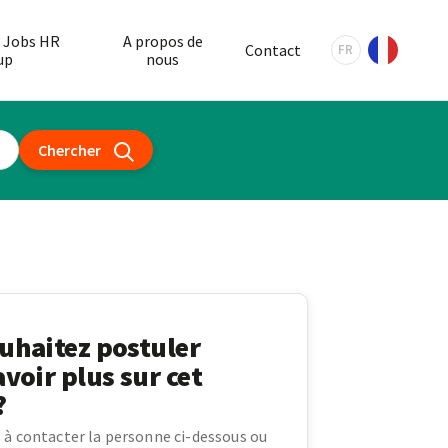
 Jobs HR
A propos de
Contact
FR
up
nous
Chercher
uhaitez postuler
avoir plus sur cet
?
 à contacter la personne ci-dessous ou