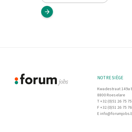
Footer
Informations
NOTRE SIÈGE
Kwadestraat 149a 
8800 Roeselare
T
+32 (0)51 26 75 75
F +32 (0)51 26 75 76
E
info@forumjobs.