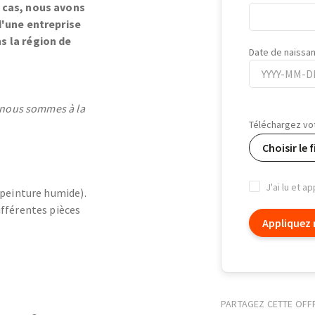
 cas, nous avons
d'une entreprise
s la région de
Date de naissa
, nous sommes à la
Date
de
Téléchargez vo
naissance
Choisir le f
J'ai lu et a
 (peinture humide).
ifférentes pièces
Appliquez
PARTAGEZ CETTE OFF