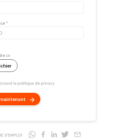
nce
tre cv
ichier
pprouvé la politique de privacy
 maintenant
RE D'EMPLOI