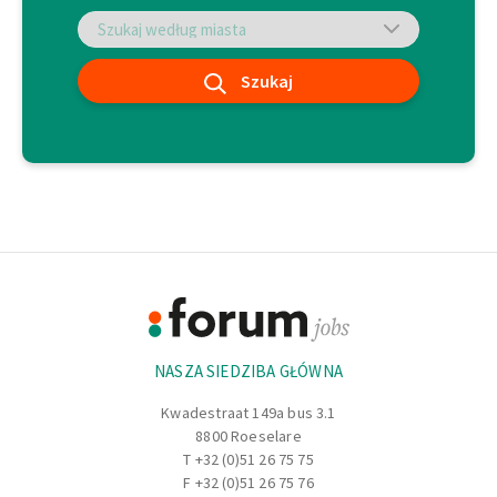
Szukaj
Footer
Informacje
NASZA SIEDZIBA GŁÓWNA
Kwadestraat 149a bus 3.1
8800 Roeselare
T
+32 (0)51 26 75 75
F +32 (0)51 26 75 76