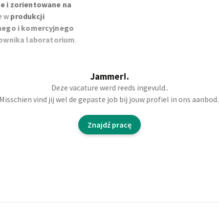
e i zorientowane na
ie w
produkcji
nego i komercyjnego
ownika laboratorium
.
Jammer!.
ych do systemu
Deze vacature werd reeds ingevuld..
Misschien vind jij wel de gepaste job bij jouw profiel in ons aanbod.
ontroli
wanie próbek
Znajdź pracę