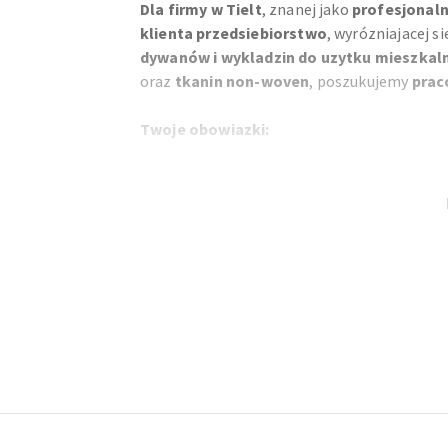
Dla firmy w Tielt
, znanej jako
profesjonaln
klienta przedsiebiorstwo
, wyrózniajacej s
dywanów i wykladzin do uzytku mieszkal
oraz
tkanin non-woven
, poszukujemy
prac
Twoje obowiazki:
Wprowadzanie wyników testów jakosciow
komputerowego
Wyszukiwanie danych i przeprowadzanie k
Pobieranie, ciecie, etykietowanie i sorto
Wykonywanie testów laboratoryjnych
Footer
Informacje