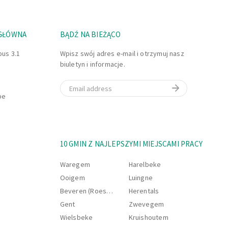
 GŁÓWNA
BĄDŹ NA BIEŻĄCO
bus 3.1
Wpisz swój adres e-mail i otrzymuj nasz
biuletyn i informacje.
Email
be
10 GMIN Z NAJLEPSZYMI MIEJSCAMI PRACY
Waregem
Harelbeke
Ooigem
Luingne
Beveren (Roeselare)
Herentals
Gent
Zwevegem
Wielsbeke
Kruishoutem