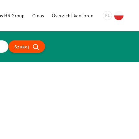
bs HR Group
O nas
Overzicht kantoren
PL
Szukaj