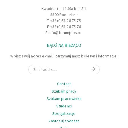
Kwadestraat 149a bus 3.1
8800 Roeselare
T
+32 (0)51 26 75 75
F +32 (0)51 26 75 76
E
info@forumjobs.be
BĄDŹ NA BIEŻĄCO
Wpisz swój adres e-mail i otrzymuj nasz biuletyn i informacje.
Email
Nawigacja
Contact
Szukam pracy
Szukam pracownika
Studenci
Specjalizacje
Zastosuj sponaan