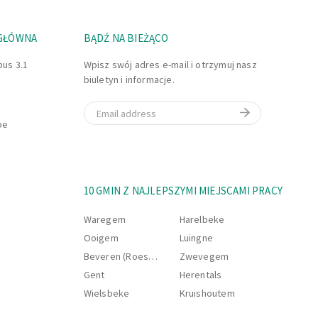
 GŁÓWNA
BĄDŹ NA BIEŻĄCO
bus 3.1
Wpisz swój adres e-mail i otrzymuj nasz
biuletyn i informacje.
Email
be
10 GMIN Z NAJLEPSZYMI MIEJSCAMI PRACY
Waregem
Harelbeke
Ooigem
Luingne
Beveren (Roeselare)
Zwevegem
Gent
Herentals
Wielsbeke
Kruishoutem