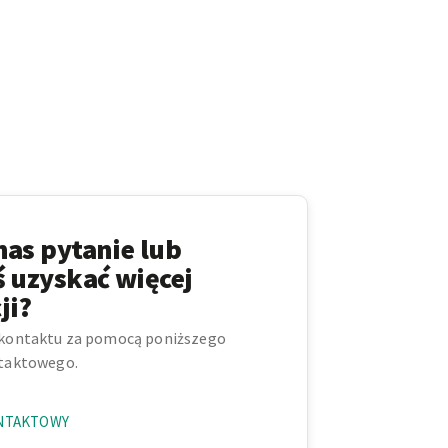
nas pytanie lub
ś uzyskać więcej
ji?
kontaktu za pomocą poniższego
taktowego.
NTAKTOWY