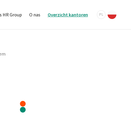
s HR Group
O nas
Overzicht kantoren
PL