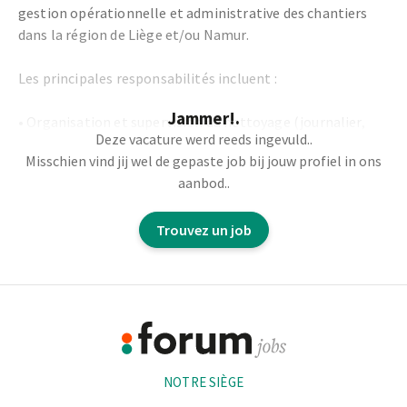
gestion opérationnelle et administrative des chantiers
dans la région de Liège et/ou Namur.
Les principales responsabilités incluent :
Jammer!.
•
Organisation et supervision du nettoyage (journalier,
Deze vacature werd reeds ingevuld..
périodique, grands nettoyages) sur
une ligne de chantiers
Misschien vind jij wel de gepaste job bij jouw profiel in ons
définie.
•
Gestion des remplacements en cas d’absence du
aanbod..
personnel.
•
Contact régulier avec les clients, contrôle
qualité et suivi de la satisfaction.
•
Tâches administratives :
Trouvez un job
pointage du personnel, encodage des commandes de
produits,
gestion des intérimaires et étudiants.
•
Optimisation de la rentabilité des chantiers
Footer
Informations
NOTRE SIÈGE