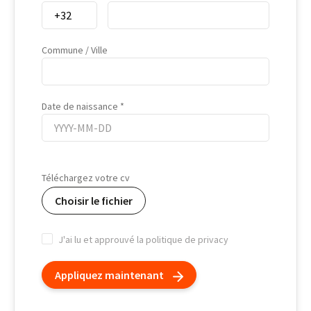
Cell Phone
Commune / Ville
Date de naissance
Date
de
Téléchargez votre cv
naissance
Choisir le fichier
J'ai lu et approuvé la politique de privacy
Appliquez maintenant