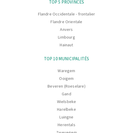
La
TOP 5 PROVINCES
navigation
Flandre Occidentale - frontalier
Flandre Orientale
Anvers
Limbourg
Hainaut
TOP 10 MUNICIPALITÉS
Waregem
Ooigem
Beveren (Roeselare)
Gand
Wielsbeke
Harelbeke
Luingne
Herentals
Zwevegem