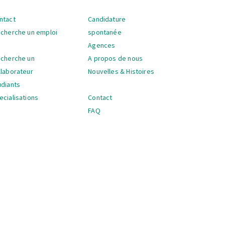
ntact
Candidature
vigation
 cherche un emploi
spontanée
Agences
 cherche un
A propos de nous
llaborateur
Nouvelles & Histoires
udiants
ecialisations
Contact
FAQ
vigation