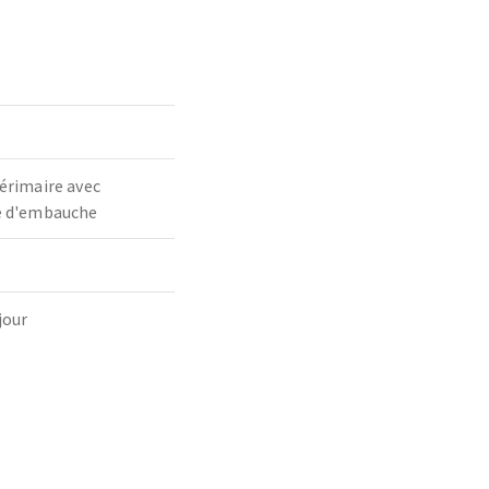
térimaire avec
té d'embauche
jour