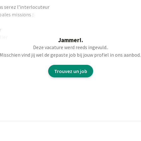
 serez l’interlocuteur
pales missions :
r
lier
Jammer!.
éhicules
Deze vacature werd reeds ingevuld..
Misschien vind jij wel de gepaste job bij jouw profiel in ons aanbod.
ssurer un suivi
Trouvez un job
 réclamations si
ns pour assurer un bon