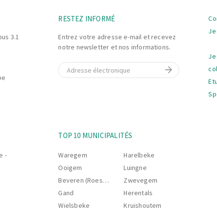
La
RESTEZ INFORMÉ
Co
na
Je
bus 3.1
Entrez votre adresse e-mail et recevez
notre newsletter et nos informations.
Je
E-mail
co
be
Et
Sp
La
S
TOP 10 MUNICIPALITÉS
na
e -
Waregem
Harelbeke
Ooigem
Luingne
Beveren (Roeselare)
Zwevegem
Gand
Herentals
Wielsbeke
Kruishoutem