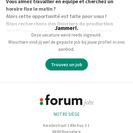
Vous aimez travailler en équipe et cherchez un
horaire fixe le matin ?
Alors cette opportunité est faite pour vous !
Nous recherchons des
Ouvriers de production
Jammer!.
(H/F/X)
pour une entreprise spécialisée dans la
Deze vacature werd reeds ingevuld..
transformation de viande.
Misschien vind jij wel de gepaste job bij jouw profiel in ons
Vos missions
aanbod..
Participer activement au travail sur tapis de production
Trouvez un job
et lignes automatisées.
Réaliser la pesée des viandes en barquettes afin de
garantir un grammage précis.
Footer
Identifier correctement les différentes viandes et
assurer une manipulation soignée.
Informations
Préparer les commandes : haché, brochettes,
assortiments, etc.
NOTRE SIÈGE
Kwadestraat 149a bus 3.1
8800 Roeselare