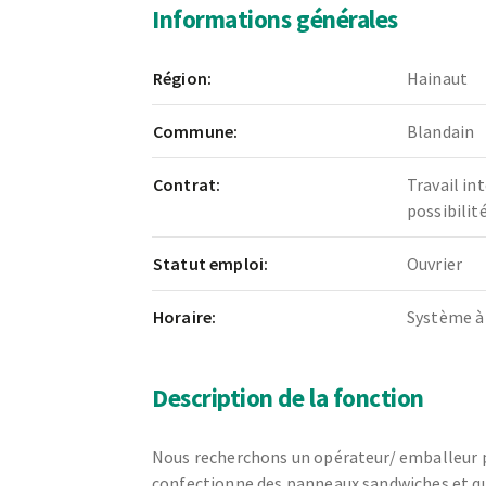
Informations générales
Région:
Hainaut
Commune:
Blandain
Contrat:
Travail in
possibili
Statut emploi:
Ouvrier
Horaire:
Système à
Description de la fonction
Nous recherchons un opérateur/ emballeur p
confectionne des panneaux sandwiches et qui