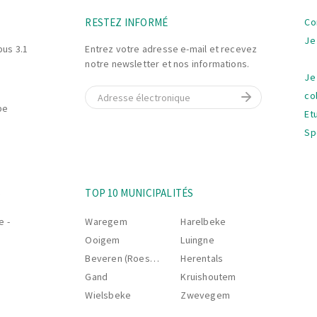
La
RESTEZ INFORMÉ
Co
na
Je
bus 3.1
Entrez votre adresse e-mail et recevez
notre newsletter et nos informations.
Je
E-mail
co
be
Et
Sp
La
S
TOP 10 MUNICIPALITÉS
na
e -
Waregem
Harelbeke
Ooigem
Luingne
Beveren (Roeselare)
Herentals
Gand
Kruishoutem
Wielsbeke
Zwevegem