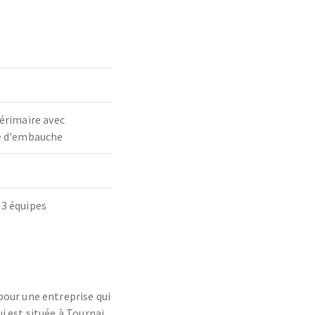
térimaire avec
té d'embauche
 3 équipes
our une entreprise qui
 est située à Tournai.