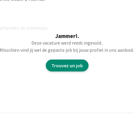
ceptionnez les panneaux
Jammer!.
Deze vacature werd reeds ingevuld..
té nécessaire
Misschien vind jij wel de gepaste job bij jouw profiel in ons aanbod.
chaque panneaux et
Trouvez un job