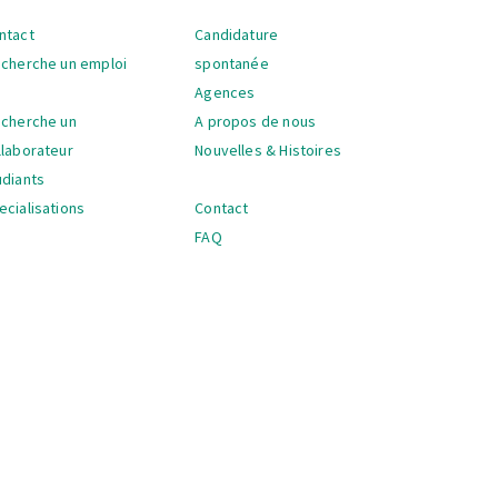
ntact
Candidature
vigation
 cherche un emploi
spontanée
Agences
 cherche un
A propos de nous
llaborateur
Nouvelles & Histoires
udiants
ecialisations
Contact
FAQ
vigation