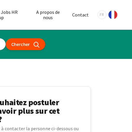
 Jobs HR
A propos de
Contact
FR
up
nous
Chercher
uhaitez postuler
avoir plus sur cet
?
 à contacter la personne ci-dessous ou