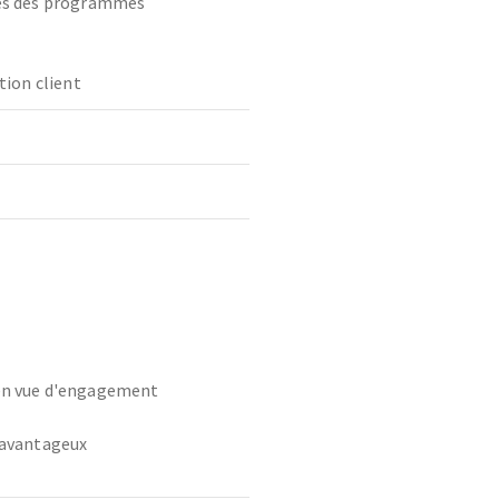
es des programmes
tion client
 en vue d'engagement
 avantageux