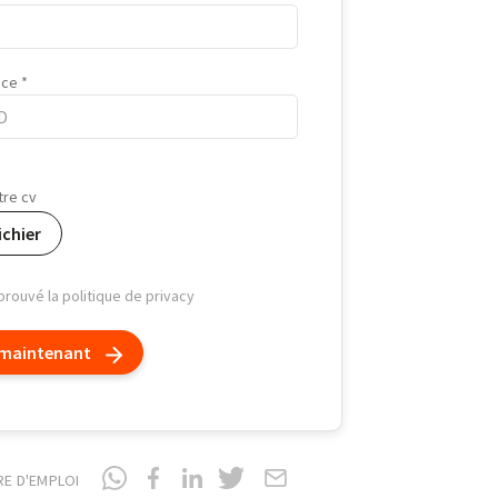
nce
tre cv
ichier
pprouvé la politique de privacy
 maintenant
RE D'EMPLOI