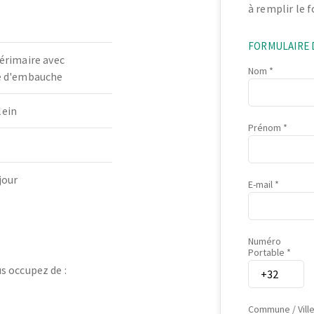
à remplir le 
FORMULAIRE 
térimaire avec
Nom
té d'embauche
lein
Prénom
jour
E-mail
Numéro
Portable
s occupez de :
Commune / Vill