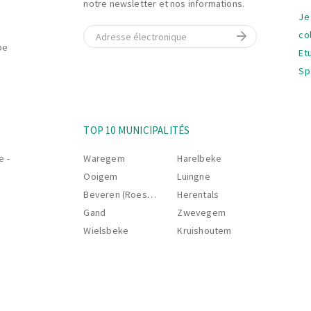
notre newsletter et nos informations.
Je
E-mail
co
be
Et
Sp
La
S
TOP 10 MUNICIPALITÉS
na
e -
Waregem
Harelbeke
Ooigem
Luingne
Beveren (Roeselare)
Herentals
Gand
Zwevegem
Wielsbeke
Kruishoutem