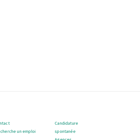
ntact
Candidature
vigation
 cherche un emploi
spontanée
Agences