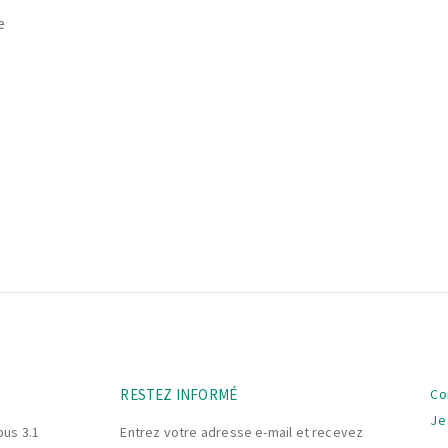
e
La
RESTEZ INFORMÉ
Co
na
Je
bus 3.1
Entrez votre adresse e-mail et recevez