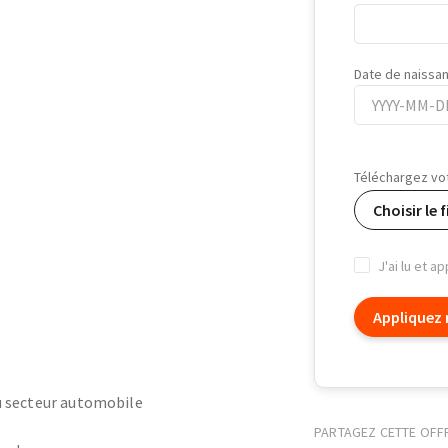
Date de naissa
Date
de
Téléchargez vo
naissance
Choisir le f
J'ai lu et a
Appliquez
 secteur automobile
PARTAGEZ CETTE OFF