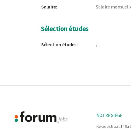
Salaire:
Salaire mensuell
Sélection études
Sélection études:
/
Footer
Informations
NOTRE SIÈGE
Kwadestraat 149a 