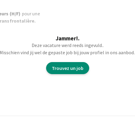
eurs (H/F)
pour une
transfrontalière.
Jammer!.
Deze vacature werd reeds ingevuld..
et distribué
Misschien vind jij wel de gepaste job bij jouw profiel in ons aanbod.
mmes adaptés.
Trouvez un job
r une distribution
 étapes suivantes
 les
nnes pour notre équipe