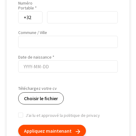
Numéro
Portable
Cell Phone
Commune / Ville
Date de naissance
Date
de
Téléchargez votre cv
naissance
Choisir le fichier
J'ai lu et approuvé la politique de privacy
Appliquez maintenant