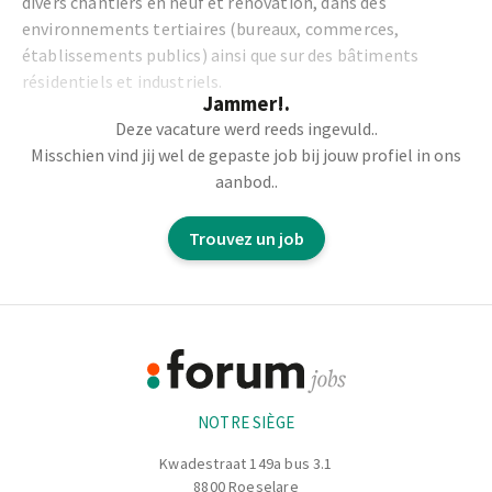
divers chantiers en neuf et rénovation, dans des
environnements tertiaires (bureaux, commerces,
établissements publics) ainsi que sur des bâtiments
résidentiels et industriels.
Jammer!.
Deze vacature werd reeds ingevuld..
Missions principales
Misschien vind jij wel de gepaste job bij jouw profiel in ons
aanbod..
Installation, raccordement et mise en service des
équipements électriques
Trouvez un job
Lecture et interprétation de plans et schémas
électriques
Pose de chemins de câbles, tableaux électriques et
Footer
appareillages
Réalisation de diagnostics et dépannage des
Informations
installations électriques
Application des normes de sécurité et respect des
NOTRE SIÈGE
réglementations en vigueur
Kwadestraat 149a bus 3.1
8800 Roeselare