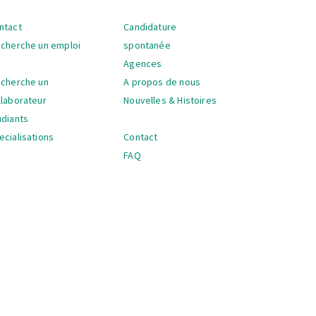
ntact
Candidature
vigation
 cherche un emploi
spontanée
Agences
 cherche un
A propos de nous
llaborateur
Nouvelles & Histoires
udiants
ecialisations
Contact
FAQ
vigation