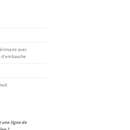
térimaire avec
té d'embauche
nuit
 une ligne de
ien ?