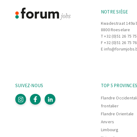
production
afin de garantir un produit fin
Vous assurez le
démarrage de la ligne
, 
NOTRE SIÈGE
les opérations de
fin de production
.
En cas de panne, vous
analysez rapidemen
Kwadestraat 149a 
8800 Roeselare
intervenez efficacement
pour limiter le
T
+32 (0)51 26 75 75
F +32 (0)51 26 75 76
E
info@forumjobs.
SUIVEZ-NOUS
TOP 5 PROVINCE
Flandre Occidental
frontalier
Flandre Orientale
Anvers
Limbourg