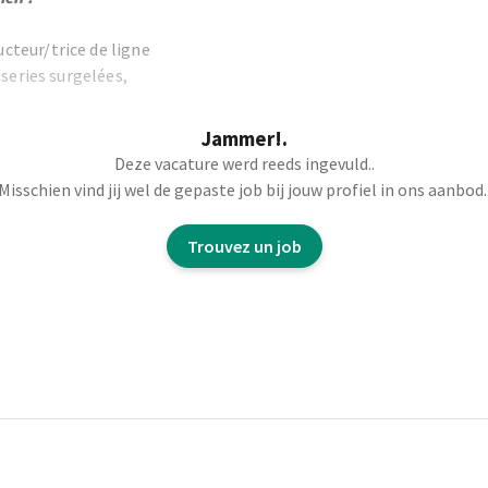
teur/trice de ligne
iseries surgelées,
Jammer!.
z un rôle clé dans le
Deze vacature werd reeds ingevuld..
Misschien vind jij wel de gepaste job bij jouw profiel in ons aanbod.
onctionnement de
Trouvez un job
 progressivement une
uipe de 4 à 6
ulier avec le team
re les objectifs de
e
sécurité, qualité et
des paramètres de