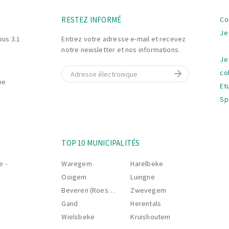
al de qualité.
son
nettoyage
ainsi que
La
RESTEZ INFORMÉ
Co
na
Je
t la situation et
bus 3.1
Entrez votre adresse e-mail et recevez
notre newsletter et nos informations.
s arrêts de production.
Je
E-mail
co
be
Et
Sp
La
S
TOP 10 MUNICIPALITÉS
na
e -
Waregem
Harelbeke
Ooigem
Luingne
Beveren (Roeselare)
Zwevegem
Gand
Herentals
Wielsbeke
Kruishoutem