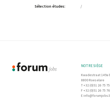
Sélection études:
/
Footer
Informations
NOTRE SIÈGE
Kwadestraat 149a 
8800 Roeselare
T
+32 (0)51 26 75 75
F +32 (0)51 26 75 76
E
info@forumjobs.