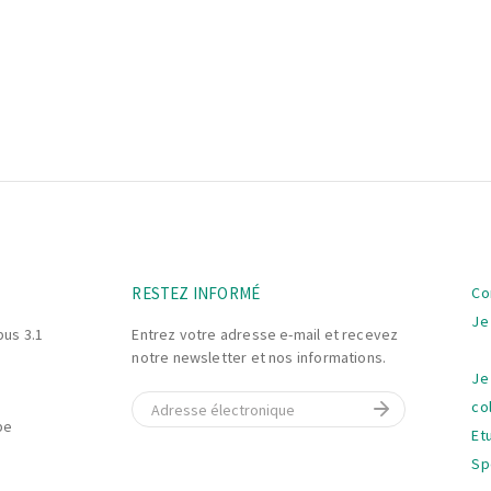
La
RESTEZ INFORMÉ
Co
na
Je
bus 3.1
Entrez votre adresse e-mail et recevez
notre newsletter et nos informations.
Je
E-mail
co
be
Et
Sp