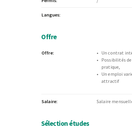
Permis:
/
Langues:
Offre
Offre:
Un contrat int
Possibilités de
pratique,
Un emploi vari
attractif
Salaire:
Salaire mensuell
Sélection études