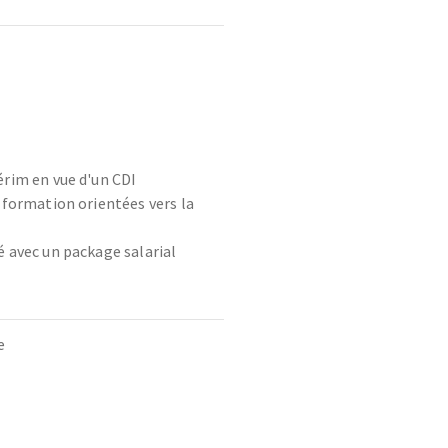
érim en vue d'un CDI
 formation orientées vers la
é avec un package salarial
e