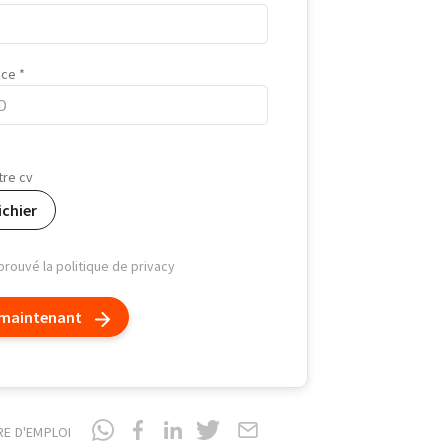
nce
tre cv
ichier
pprouvé la politique de privacy
 maintenant
RE D'EMPLOI