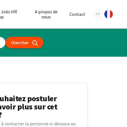
 Jobs HR
A propos de
Contact
FR
up
nous
Chercher
uhaitez postuler
avoir plus sur cet
?
 à contacter la personne ci-dessous ou