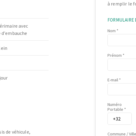
à remplir le 
FORMULAIRE 
térimaire avec
Nom
té d'embauche
lein
Prénom
jour
E-mail
Numéro
Portable
is de véhicule,
Commune / Vill