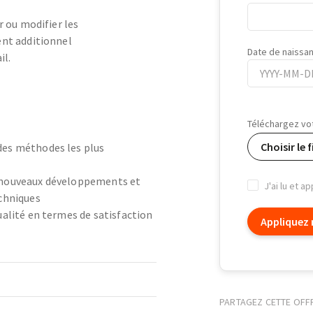
r ou modifier les
ent additionnel
Date de naissa
il.
Date
de
Téléchargez vo
naissance
Choisir le f
des méthodes les plus
 nouveaux développements et
J'ai lu et a
echniques
ualité en termes de satisfaction
Appliquez
PARTAGEZ CETTE OFF