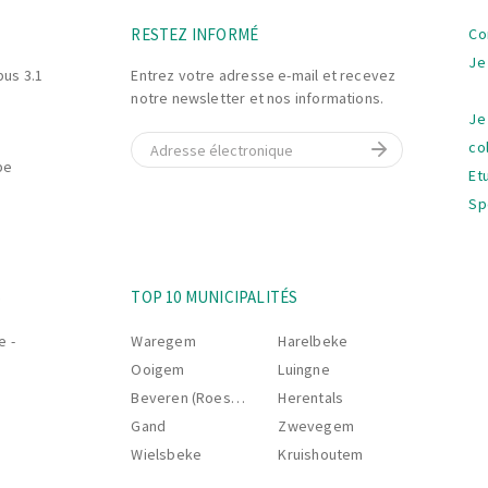
La
RESTEZ INFORMÉ
Co
na
Je
bus 3.1
Entrez votre adresse e-mail et recevez
notre newsletter et nos informations.
Je
E-mail
co
be
Et
Sp
La
S
TOP 10 MUNICIPALITÉS
na
e -
Waregem
Harelbeke
Ooigem
Luingne
Beveren (Roeselare)
Herentals
Gand
Zwevegem
Wielsbeke
Kruishoutem