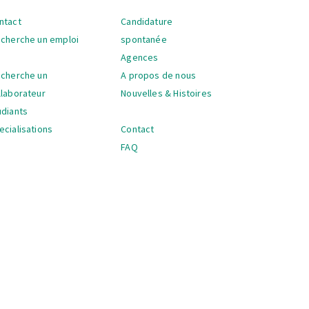
ntact
Candidature
vigation
 cherche un emploi
spontanée
Agences
 cherche un
A propos de nous
llaborateur
Nouvelles & Histoires
udiants
ecialisations
Contact
FAQ
vigation