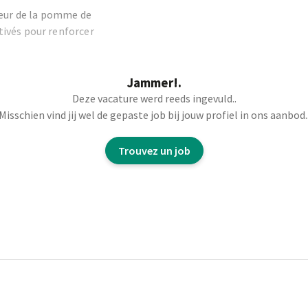
teur de la pomme de
ivés pour renforcer
Jammer!.
Deze vacature werd reeds ingevuld..
Misschien vind jij wel de gepaste job bij jouw profiel in ons aanbod.
bois, etc.).
urisé.
Trouvez un job
.