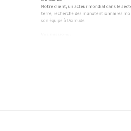
Notre client, un acteur mondial dans le sec
terre, recherche des manutentionnaires mot
son équipe à Dixmude.
Vos missions :
Assurer le contrôle qualité des produits.
Enlever les impuretés (racines, plastiques, 
Maintenir un environnement propre et séc
Effectuer la découpe manuelle des panais
Footer
Informations